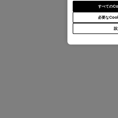
すべてのCo
必要なCoo
設