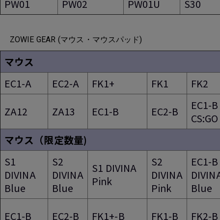
PW01
PW02
PW01U
S30
ZOWIE GEAR (マウス・マウスパッド)
マウス
EC1-A
EC2-A
FK1+
FK1
FK2
EC1-B
ZA12
ZA13
EC1-B
EC2-B
CS:GO
マウス（限定数量)
S1
S2
S2
EC1-B
S1 DIVINA
DIVINA
DIVINA
DIVINA
DIVIN
Pink
Blue
Blue
Pink
Blue
EC1-B
EC2-B
FK1+-B
FK1-B
FK2-B