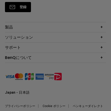
登録
製品
プロジェクター
ソリューション
液晶モニター
ビジネス向け
サポート
照明
教育機関向け
Webカメラ
サポート
BenQについて
知識ページ
ドッキングステーション
製品サポート情報
Eye-Care
BenQ会社情報
スピーカー
製品回収について
AQCOLOR
リーダーシップ
製品保守サービス終了のご案内
e-Sports
ニュース
保証規定
環境活動
正規取扱店情報
Japan - 日本語
プライバシーポリシー
Cookie ポリシー
ベンキューダイレクト