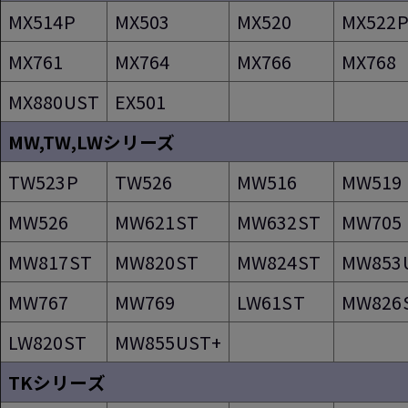
MX514P
MX503
MX520
MX522
MX761
MX764
MX766
MX768
MX880UST
EX501
MW,TW,LWシリーズ
TW523P
TW526
MW516
MW519
MW526
MW621ST
MW632ST
MW705
MW817ST
MW820ST
MW824ST
MW853
MW767
MW769
LW61ST
MW826
LW820ST
MW855UST+
TKシリーズ