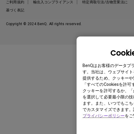
ご利用規約
輸出入コンプライアンス
特定商取引法/古物営業法に
基づく表記
Copyright © 2024 BenQ. All rights reserved.
Cook
BenQはお客様のデータ
す。当社は、ウェブサイト
提供するため、クッキーや
「すべてのCookiesを
クッキーを許可するか、「必
を選択して必要最小限の技
ます。また、いつでもこち
でカスタマイズできます。
プライバシーポリシー
をご