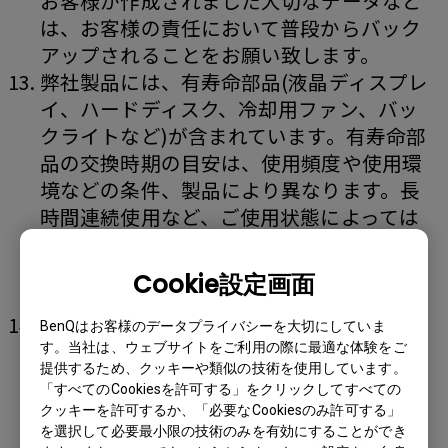
お客様が作成されました大切なデータなど
は、お客様の責任において普段からバック
アップされることをお願い致します。
弊社製品には、有寿命部品(液晶ディスプレ
イ、ハードディスク、冷却用ファン、バッ
クライトなど)が含まれています。有寿命部
品の交換時期の目安は、使用頻度や使用環
境などの条件、製品により異なります。長
時間連続使用など、ご使用状態によっては
早期にあるいは製品の保証期間内であって
も部品交換(有償)が必要となる場合がござ
Cookie設定画面
います。
プロジェクターは、内部圧力の高い高圧水
BenQはお客様のデータプライバシーを大切にしていま
銀ランプを使用しています。このランプ
す。当社は、ウェブサイトをご利用の際に最適な体験をご
提供するため、クッキーや類似の技術を使用しています。
は、その性質上衝撃や使用時間の経過によ
「すべてのCookiesを許可する」をクリックしてすべての
り大きな音を伴って破裂したり、不点灯状
クッキーを許可するか、「必要なCookiesのみ許可する」
態になることがあります。破裂したり、不
を選択して必要最小限の技術のみを有効にすることができ