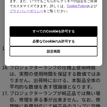
ます。また、いつでもこちらからクッキーの設定をご自身
点に至るまでの時間は、ランプの個体差や
でカスタマイズできます。詳しくは、
Cookie Policy
および
使用条件により大きな差がありますので、
プライバシーポリシー
をご覧ください。
交換用ランプをあらかじめご用意されるこ
とをお勧めします。また、頻繁な電源のオ
ンオフ、長時間の連続稼動はランプ及びプ
すべてのCookieを許可する
ロジェクター光学部品の寿命縮める要因と
なります。
必要なCookieのみ許可する
光源ランプの保証期間は、ご購入日から起
設定画面
算して満3ヵ月又は500時間使用のいずれか
一方に達するまでとなります。
プロジェクターランプの仕様上使用時間
は、実際の使用時間を保証する数値ではあ
りません。出荷時における、本製品全体の
平均的な数値を表す理論値となります。
プロジェクターランプが純正品では無い場
合、修理を承る事が出来ません。なお、修
理時に有償対応にて純正品のランプに交換