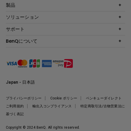
製品
プロジェクター
ソリューション
液晶モニター
ビジネス向け
サポート
照明
教育機関向け
Webカメラ
サポート
BenQについて
知識ページ
ドッキングステーション
製品サポート情報
Eye-Care
BenQ会社情報
スピーカー
製品回収について
AQCOLOR
リーダーシップ
製品保守サービス終了のご案内
e-Sports
ニュース
保証規定
環境活動
正規取扱店情報
Japan - 日本語
プライバシーポリシー
Cookie ポリシー
ベンキューダイレクト
ご利用規約
輸出入コンプライアンス
特定商取引法/古物営業法に
基づく表記
Copyright © 2024 BenQ. All rights reserved.