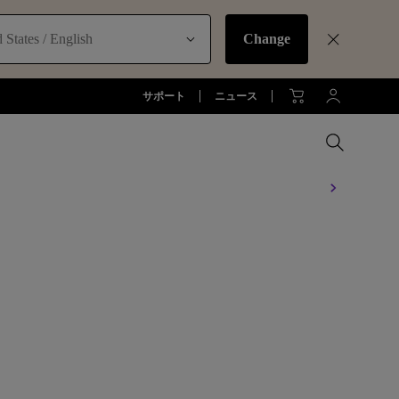
 States / English
Change
サポート
ニュース
シリーズがセットで15%OFF
詳細はこちら
MacBookに最適な拡張方法
オフィス環境とDP1310
お客様
アーム
全プロジェクターを比較する
全液晶モニターを比較する
全照明製品を比較する
ジネス)
アーム
お子様の学びとtreVolo U
アクセサリー
法人向け
アクセサリー
生産終了モデル
アクセサリー
モニターライト診断
ター
プロジェクター新品再生品
ソフトウェア
照明に関する知識
esports | ZOWIE
オフィス環境とモニターライト