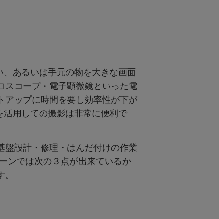
モニター新品再生品
照明製品新品再生品
い、あるいは手元の物を大きな画面
ロスコープ・電子顕微鏡といった電
トアップに時間を要し効率性が下が
を活用しての撮影は非常に便利で
基盤設計・修理・はんだ付けの作業
シーンでは次の３点が出来ているか
す。