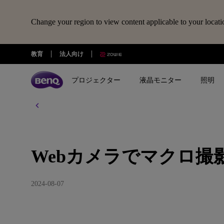
Change your region to view content applicable to your locati
W
教育
法人向け
e
b
カ
プロジェクター
液晶モニター
照明
メ
ラ
で
全プロジェクター
全液晶モニター
全照明製品
スピーカー
電子黒板
Webカメラ
ドッキングステーション・USBハ
マ
ク
treVolo U
BenQ Board
ideaCam S1 Pro
DP1310
シリーズ
シリーズ
シリーズ
使用用途
使用用途
ロ
撮
ideaCam S1 Plus
GR10
ゲーミングシリーズ
ホームモニター｜EW・GWシリ
モニターライト｜ScreenBar
Webカメラでマクロ撮
カジュアルゲーミングプ
写真編集向けモニ
影
ーズ
クター
リーズ
や
EnSpire
ホームシアターシリーズ
学習用ライト｜MindDuo
手
プロデザイナー向けモニター｜
ホームエンターテインメ
プログラミング
2024-08-07
元
モバイルシリーズ
アイケア デスクライト｜WiT
Creative Proシリーズ
ロジェクター
撮
アイケアモニタ
影
ピアノ向け照明｜PianoLight
ゲーミングモニター｜MOBIUZ
を
クリエイター向