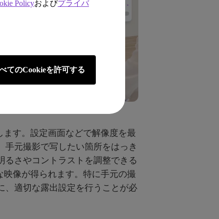
okie Policy
および
プライバ
べてのCookieを許可する
します。設定画面などで解像度を最
。手元撮影で写したい箇所をはっき
明るさやコントラストを調整できる
な映像が得られます。特に手元の撮
に、適切な露出設定を行うことが必