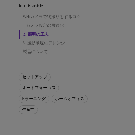
す
ノートPC向け照明｜LaptopBar
プログラミングモニター｜RD
び方
In this article
る
シリーズ
コ
Webカメラで物撮りをするコツ
Mac向けモニタ
ツ
1.カメラ設定の最適化
2. 照明の工夫
3. 撮影環境のアレンジ
製品について
セットアップ
オートフォーカス
Eラーニング
ホームオフィス
生産性