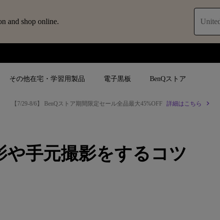
on and shop online.
United
その他在宅・学習用製品
電子黒板
BenQストア
【親子でアイケア！セット割】MindDuo 2 × ScreenBar
ブ
人気検索
人気検索
法人/教育関係の
モニター
影や手元撮影をするコツ
ロジェ
ター｜SWシ
4K UHD (3840×2160)
4K UHD(3840x2160)
オフィス向け(ビ
モニター
短焦点
USB Type-C
教育向け
ントプ
向けモニター
手動縦／手動横台形補正
高さ調整可
ゴルフシュミレー
ー
LED
27~28インチ
空間演出用途
けモニターの選