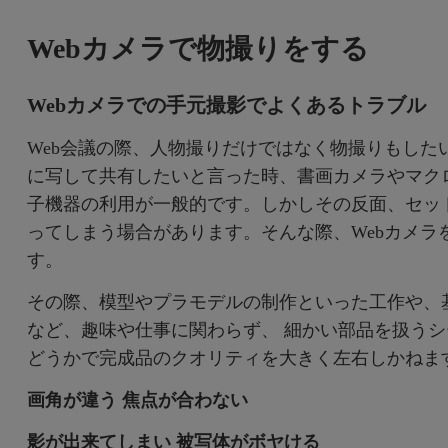
レーザー
165Hz
Webカメラで物撮りをする
Android TV搭載
P3
ー｜MAシリーズ
低遅延
2.1ch 内蔵スピーカー
Webカメラでの手元撮影でよくあるトラブル
Web会議の際、人物撮りだけではなく物撮りもした
に写して共有したいと言った時、書画カメラやマク
子機器の利用が一般的です。しかしその反面、セッ
ってしまう場合があります。そんな際、Webカメラ
す。
その際、模型やプラモデルの制作といった工作や、
など、趣味や仕事に関わらず、 細かい部品を扱う
どうかで完成品のクオリティを大きく左右しかねま
画角が違う 焦点が合わない
影が出来てしまい 被写体がボヤける