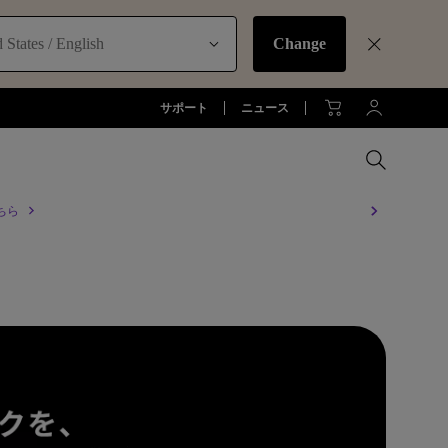
 States / English
Change
サポート
ニュース
ちら
MacBookに最適な拡張方法
オフィス環境とDP1310
お客様
アーム
全プロジェクターを比較する
全液晶モニターを比較する
全照明製品を比較する
ジネス)
アーム
お子様の学びとtreVolo U
アクセサリー
法人向け
アクセサリー
生産終了モデル
アクセサリー
モニターライト診断
ター
プロジェクター新品再生品
ソフトウェア
照明に関する知識
esports | ZOWIE
オフィス環境とモニターライト