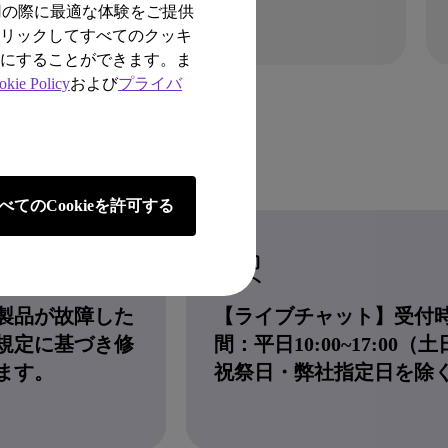
購入する
詳しくはこちら
用の際に最適な体験をご提供
クリックしてすべてのクッキ
効にすることができます。ま
okie Policy
および
プライバ
べてのCookieを許可する
製品が故障した
【ライブチャット】受付
規定に基づき修
間：平日10:00~17:00（
ます。
祝祭日・弊社指定日を除