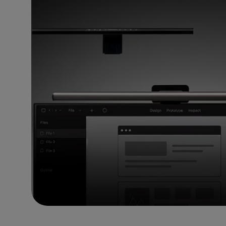
ノートPC向け照明｜LaptopBar
プログラミングモニター｜RD
び方
シリーズ
Mac向けモニタ