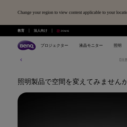
Change your region to view content applicable to your locati
教育
法人向け
プロジェクター
液晶モニター
照明
【注
全プロジェクター
全液晶モニター
全照明製品
スピーカー
電子黒板
Webカメラ
ドッキングステーション・USBハ
treVolo U
BenQ Board
ideaCam S1 Pro
DP1310
シリーズ
シリーズ
シリーズ
使用用途
使用用途
照明製品で空間を変えてみません
ideaCam S1 Plus
GR10
ゲーミングシリーズ
ホームモニター｜EW・GWシリ
モニターライト｜ScreenBar
カジュアルゲーミングプ
写真編集向けモニ
ーズ
クター
リーズ
EnSpire
ホームシアターシリーズ
学習用ライト｜MindDuo
プロデザイナー向けモニター｜
ホームエンターテインメ
プログラミング
モバイルシリーズ
アイケア デスクライト｜WiT
Creative Proシリーズ
ロジェクター
アイケアモニタ
ピアノ向け照明｜PianoLight
ゲーミングモニター｜MOBIUZ
クリエイター向