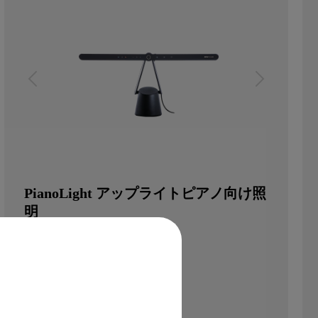
PianoLight アップライトピアノ向け照
明
￥ 49,800