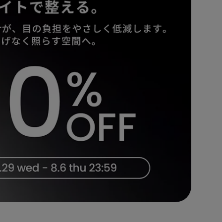
モニター新品再生品
照明製品新品再生品