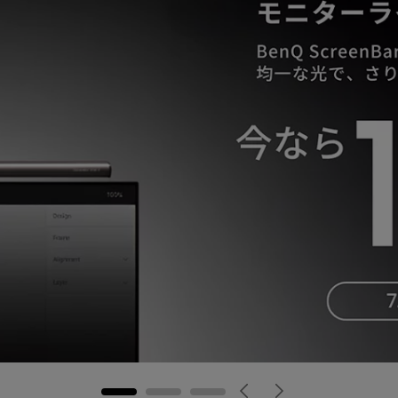
レーザー
165Hz
Android TV搭載
P3
ー｜MAシリーズ
低遅延
2.1ch 内蔵スピーカー