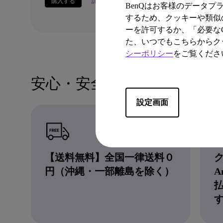
購入する
詳しくはこちら
BenQはお客様のデータ
するため、クッキーや類似の
ーを許可するか、「必要なC
た、いつでもこちらからク
シーポリシー
をご覧くださ
安心・安全・便利なBenQス
設定画面
【送料無料】全国一律送料０
ク
円（沖縄・一部離島を除く）
A