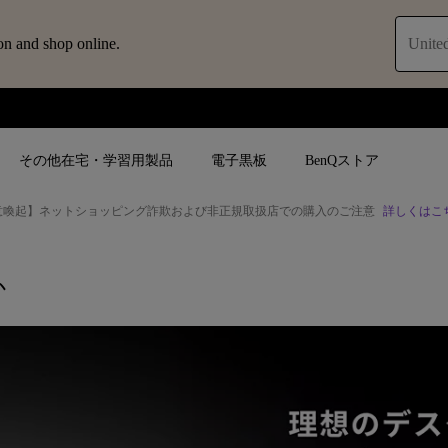
on and shop online.
United
その他在宅・学習用製品
電子黒板
BenQストア
意喚起】ネットショッピング詐欺および非正規取扱店での購入のご注意
詳しくはこ
ブ
人気検索
人気検索
法人/教育関係の
モニター
か
ロジェ
ター｜SWシ
4K UHD (3840×2160)
4K UHD(3840x2160)
オフィス向け(ビ
モニター
短焦点
USB Type-C
教育向け
ントプ
向けモニター
手動縦／手動横台形補正
高さ調整可
ゴルフシュミレー
ー
LED
27~28インチ
空間演出用途
けモニターの選