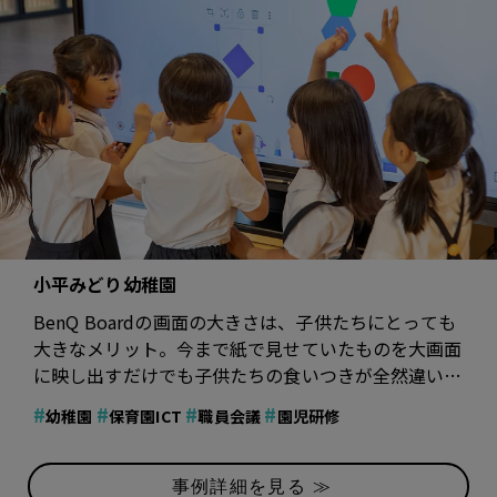
小平みどり幼稚園
BenQ Boardの画面の大きさは、子供たちにとっても
大きなメリット。今まで紙で見せていたものを大画面
に映し出すだけでも子供たちの食いつきが全然違いま
す。そして書き込みもできるので、参加型の授業も可
#
#
#
#
幼稚園
保育園ICT
職員会議
園児研修
能です。
事例詳細を見る ≫