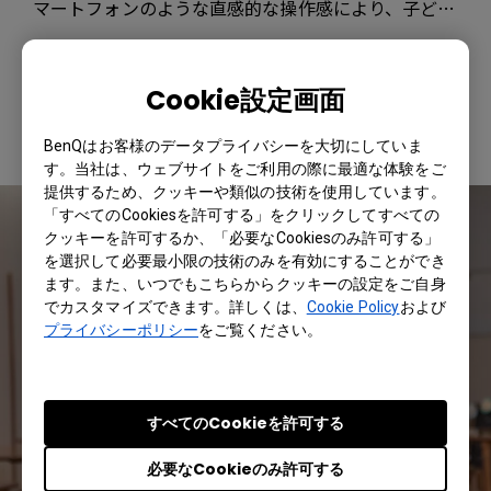
マートフォンのような直感的な操作感により、子ども
たちの集中力と参加意欲が増したと高く評価。
#
#
#
#
#
幼稚園
こども園
英語教室
職員会議
ICT教育
Cookie設定画面
事例詳細を見る ≫
BenQはお客様のデータプライバシーを大切にしていま
す。当社は、ウェブサイトをご利用の際に最適な体験をご
提供するため、クッキーや類似の技術を使用しています。
「すべてのCookiesを許可する」をクリックしてすべての
クッキーを許可するか、「必要なCookiesのみ許可する」
を選択して必要最小限の技術のみを有効にすることができ
ます。また、いつでもこちらからクッキーの設定をご自身
でカスタマイズできます。詳しくは、
Cookie Policy
および
プライバシーポリシー
をご覧ください。
すべてのCookieを許可する
必要なCookieのみ許可する