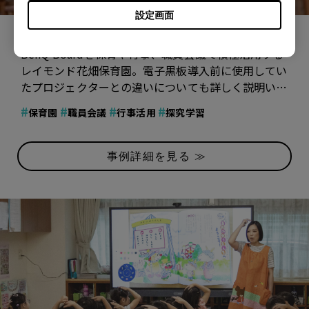
設定画面
レイモンド花畑保育園
BenQ Boardを保育や行事、職員会議で積極活用する
レイモンド花畑保育園。電子黒板導入前に使用してい
たプロジェクターとの違いについても詳しく説明いた
だいています。
#
#
#
#
保育園
職員会議
行事活用
探究学習
事例詳細を見る ≫