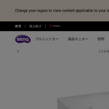
Change your region to view content applicable to your l
教育
法人向け
プロジェクター
液晶モニター
照明
【注意
全プロジェクター
全液晶モニター
全照明製品
スピーカー
電子黒板
Webカメラ
ドッキングステーション・USB
treVolo U
BenQ Board
ideaCam S1 Pro
DP1310
シリーズ
シリーズ
シリーズ
使用用途
使用用途
ideaCam S1 Plus
GR10
ゲーミングシリーズ
ホームモニター｜EW・GWシ
モニターライト｜ScreenBar
カジュアルゲーミングプ
写真編集向けモニ
リーズ
クター
リーズ
EnSpire
ホームシアターシリーズ
学習用ライト｜MindDuo
プロデザイナー向けモニター｜
ホームエンターテインメ
プログラミング
モバイルシリーズ
アイケア デスクライト｜WiT
Creative Proシリーズ
ロジェクター
アイケアモニタ
ピアノ向け照明｜PianoLight
ゲーミングモニター｜MOBIUZ
クリエイター向