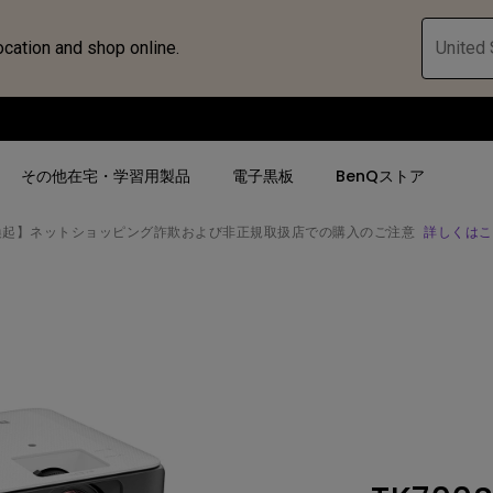
ocation and shop online.
United 
その他在宅・学習用製品
電子黒板
BenQストア
喚起】ネットショッピング詐欺および非正規取扱店での購入のご注意
詳しくはこ
ハブ
人気検索
人気検索
法人/教育関係の
モニター
ロジェ
ター｜SWシ
4K UHD (3840×2160)
4K UHD(3840x2160)
オフィス向け(ビ
モニター
短焦点
USB Type-C
教育向け
ントプ
向けモニター
手動縦／手動横台形補正
高さ調整可
ゴルフシュミレー
ー
LED
27~28インチ
空間演出用途
けモニターの選