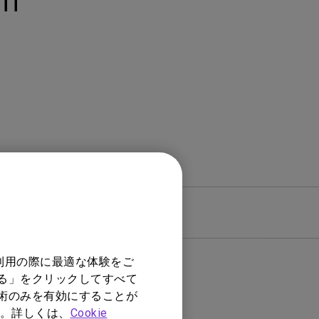
Ti
モニター新品再生品
照明製品新品再生品
保証
利用の際に最適な体験をご
する」をクリックしてすべて
技術のみを有効にすることが
。詳しくは、
Cookie