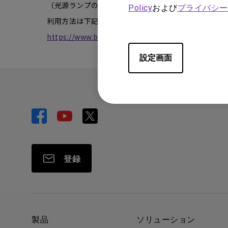
（光源ランプの保証期間は、ご購入日から起算して満3
Policy
および
プライバシー
利用方法は下記ウェブサイトでご確認ください。
https://www.benq.com/ja-jp/support/warranty.h
設定画面
登録
製品
ソリューション