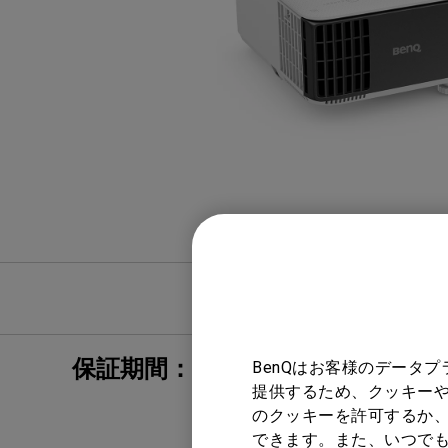
ノートPC向け照明｜LaptopBar
プログラミングモニター｜RD
び方
シリーズ
Mac向けモニタ
ズ
ユーザーマニ
保証期間：1年保証
BenQはお客様のデータ
提供するため、クッキーや
のクッキーを許可するか、
できます。また、いつで