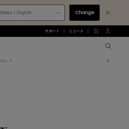
Change
States / English
サポート
ニュース
ちら
MacBookに最適な拡張方法
オフィス環境とDP1310
全プロジェクターを比較する
全液晶モニターを比較する
全照明製品を比較する
お客様
アーム
ジネス)
アーム
お子様の学びとtreVolo U
アクセサリー
法人向け
アクセサリー
生産終了モデル
アクセサリー
モニターライト診断
ター
プロジェクター新品再生品
ソフトウェア
照明に関する知識
esports | ZOWIE
オフィス環境とモニターライト