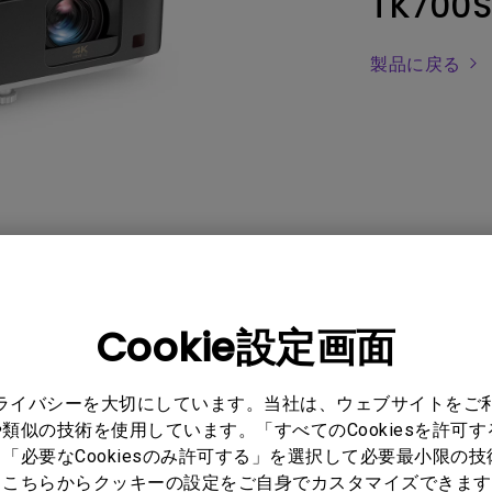
TK700S
レーザー
165Hz
Android TV搭載
P3
ー｜MAシリー
製品に戻る
低遅延
2.1ch 内蔵スピーカー
ュアル
FAQ
動画
Cookie設定画面
プライバシーを大切にしています。当社は、ウェブサイトをご
類似の技術を使用しています。「すべてのCookiesを許可
「必要なCookiesのみ許可する」を選択して必要最小限の
もこちらからクッキーの設定をご自身でカスタマイズできます