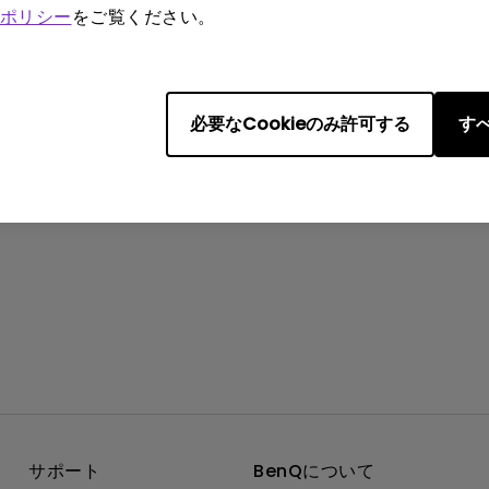
ヵ月又は500時間使用のいずれか一方に達するまでとなります。）
ポリシー
をご覧ください。
tml
必要なCookieのみ許可する
すべ
サポート
BenQについて