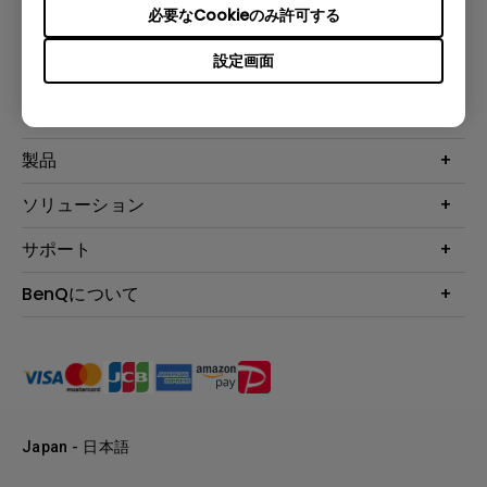
必要なCookieのみ許可する
設定画面
登録
製品
プロジェクター
ソリューション
液晶モニター
ビジネス向け
サポート
照明
教育機関向け
Webカメラ
サポート
BenQについて
知識ページ
ドッキングステーション
製品サポート情報
Eye-Care
BenQ会社情報
スピーカー
製品回収について
AQCOLOR
リーダーシップ
製品保守サービス終了のご案内
e-Sports
ニュース
保証規定
環境活動
正規取扱店情報
Japan - 日本語