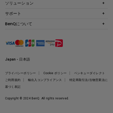
プロジェクター
ソリューション
液晶モニター
ビジネス向け
サポート
照明
教育機関向け
Webカメラ
サポート
BenQについて
知識ページ
ドッキングステーション
製品サポート情報
Eye-Care
BenQ会社情報
スピーカー
製品回収について
AQCOLOR
リーダーシップ
製品保守サービス終了のご案内
e-Sports
ニュース
保証規定
環境活動
正規取扱店情報
Japan - 日本語
プライバシーポリシー
Cookie ポリシー
ベンキューダイレクト
ご利用規約
輸出入コンプライアンス
特定商取引法/古物営業法に
基づく表記
Copyright © 2024 BenQ. All rights reserved.