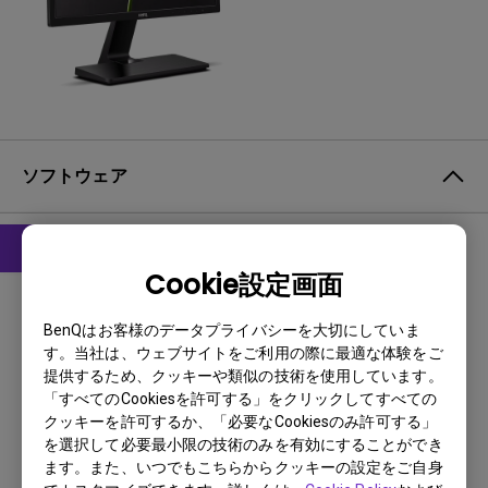
ソフトウェア
Cookie設定画面
ドライバ
WHQL Driver
BenQはお客様のデータプライバシーを大切にしていま
す。当社は、ウェブサイトをご利用の際に最適な体験をご
OS:
Windows10
提供するため、クッキーや類似の技術を使用しています。
OS Version:
「すべてのCookiesを許可する」をクリックしてすべての
バージョン:
MP
クッキーを許可するか、「必要なCookiesのみ許可する」
を選択して必要最小限の技術のみを有効にすることができ
更新:
2016/11/07
ます。また、いつでもこちらからクッキーの設定をご自身
ファイルサイズ:
9.01 KB