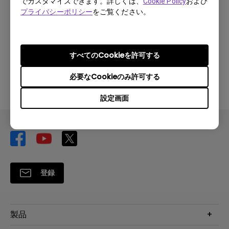
でカスタマイズできます。詳しくは、
Cookie Policy
および
プライバシーポリシー
をご覧ください。
ダウンロード
すべてのCookieを許可する
上記のいずれかのソフトウェアを使用することにより、
必要なCookieのみ許可する
お客様は当社の
エンドユーザー使用許諾契約の条項
に同
意したものとみなされます。
設定画面
登録
製品