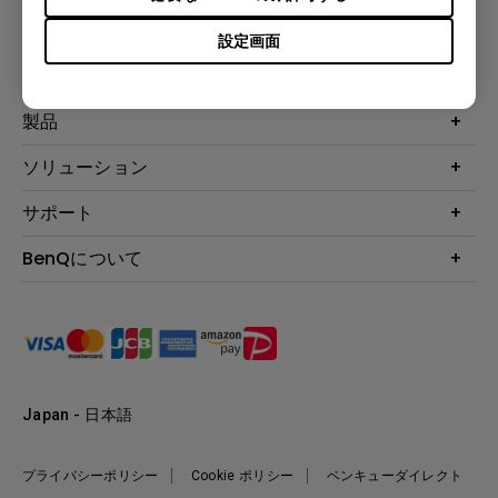
登録
設定画面
製品
プロジェクター
ソリューション
液晶モニター
ビジネス向け
サポート
照明
教育機関向け
Webカメラ
サポート
BenQについて
知識ページ
ドッキングステーション
製品サポート情報
Eye-Care
BenQ会社情報
スピーカー
製品回収について
AQCOLOR
リーダーシップ
製品保守サービス終了のご案内
e-Sports
ニュース
保証規定
環境活動
正規取扱店情報
Japan - 日本語
プライバシーポリシー
Cookie ポリシー
ベンキューダイレクト