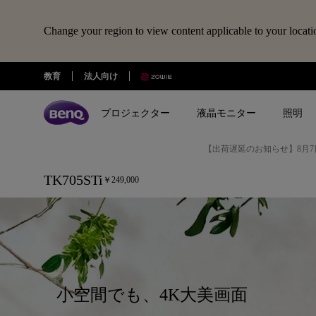
Change your region to view content applicable to your locati
TK705STi
教育
法人向け
｜
4K
プロジェクター
液晶モニター
照明
ス
マ
【出荷遅延のお知らせ】8月7
全プロジェクター
全液晶モニター
全照明製品
スピーカー
電子黒板
Webカメラ
ドッキングステーション・USBハ
ー
ト
TK705STi
￥249,000
treVolo U
BenQ Board
ideaCam S1 Pro
DP1310
シリーズ
シリーズ
シリーズ
使用用途
使用用途
ホ
ideaCam S1 Plus
GR10
ゲーミングシリーズ
ホームモニター｜EW・GWシリ
モニターライト｜ScreenBar
カジュアルゲーミングプ
写真編集向けモニ
ー
ーズ
クター
リーズ
ム
EnSpire
ホームシアターシリーズ
学習用ライト｜MindDuo
プ
プロデザイナー向けモニター｜
ホームエンターテインメ
プログラミング
モバイルシリーズ
アイケア デスクライト｜WiT
Creative Proシリーズ
ロジェクター
ロ
アイケアモニタ
小空間でも、4K大美画面
ジ
ピアノ向け照明｜PianoLight
ゲーミングモニター｜MOBIUZ
ェ
クリエイター向