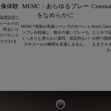
映像体験
MEMC：あらゆるプレー
Cinem
をなめらかに
色温度設定に
ィールドの
MEMC*技術が高速シーンでのモーショ
BenQ Ci
。明るいリ
ンブレを軽減し、動きの速いプレーも
とシネマ
でバランス
くっきりと滑らかに描写。決定的なパ
が持つ熱
いただけま
スやゴールの瞬間を見逃しません。
まるでス
入