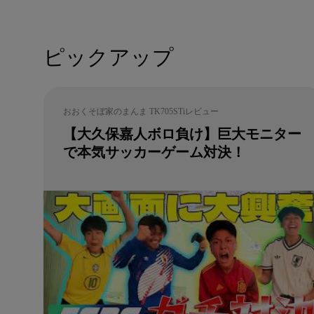
ピックアップ
おおくそぼ家のまんま TK705STiレビュー
【大久保嘉人ボロ負け】巨大モニター
で本気サッカーゲーム対決！