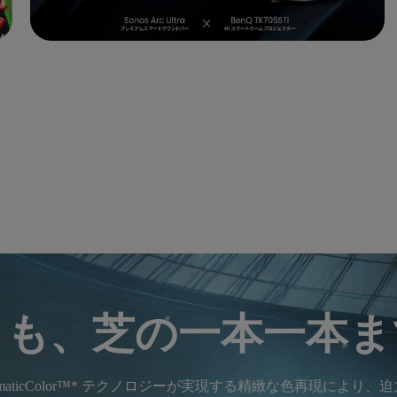
きも、芝の一本一本ま
inematicColor™* テクノロジーが実現する精緻な色再現に