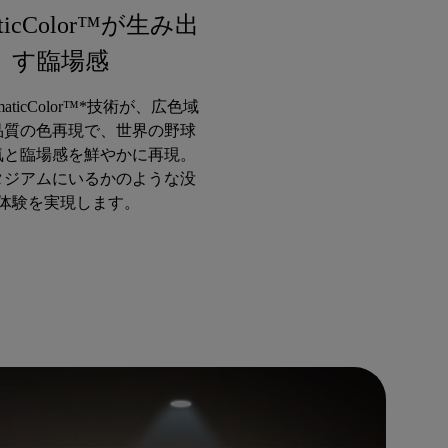
aticColor™が生み出
す臨場感
nematicColor™*技術が、広色域
品質の色再現で、世界の野球
気と臨場感を鮮やかに再現。
タジアムにいるかのような没
体験を実現します。