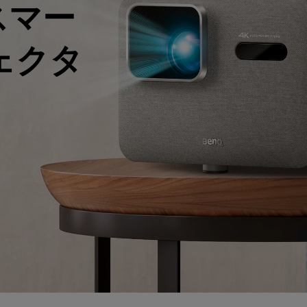
 スマー
レーザー
165Hz
Android TV搭載
P3
ー｜MAシリーズ
ェクタ
低遅延
2.1ch 内蔵スピーカー