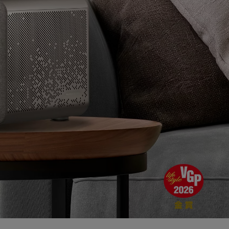
モニター新品再生品
照明製品新品再生品