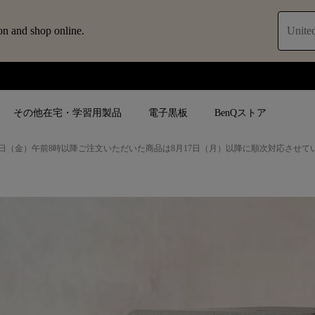
on and shop online.
United
その他在宅・学習用製品
電子黒板
BenQストア
日（金）午前8時以降ご注文いただいた商品は8月17日（月）以降に順次対応させて
ブ
人気検索
人気検索
法人/教育関係の
モニター
ロジェ
ター｜SWシ
4K UHD (3840×2160)
4K UHD(3840x2160)
オフィス向け(ビ
モニター
短焦点
USB Type-C
教育向け
ントプ
向けモニター
手動縦／手動横台形補正
高さ調整可
ゴルフシュミレー
ー
LED
27~28インチ
空間演出用途
けモニターの選