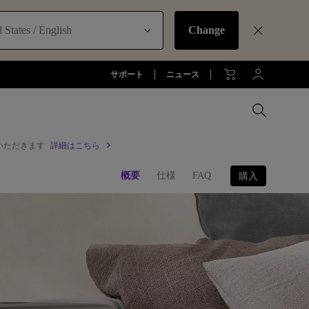
 States / English
Change
サポート
ニュース
いただきます
詳細はこちら
MacBookに最適な拡張方法
概要
仕様
FAQ
購入
オフィス環境とDP1310
お客様
アーム
全プロジェクターを比較する
全液晶モニターを比較する
全照明製品を比較する
ジネス)
アーム
お子様の学びとtreVolo U
アクセサリー
法人向け
アクセサリー
生産終了モデル
アクセサリー
モニターライト診断
ター
プロジェクター新品再生品
ソフトウェア
照明に関する知識
esports | ZOWIE
オフィス環境とモニターライト