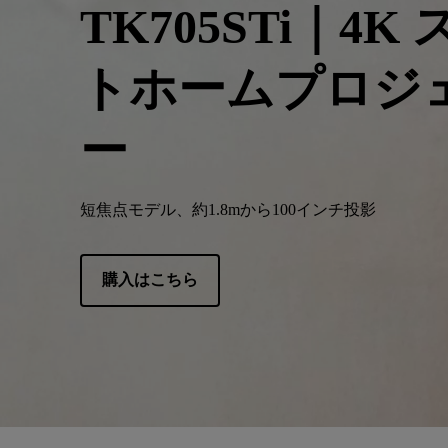
TK705STi｜4K
ノートPC向け照明｜LaptopBar
プログラミングモニター｜RD
び方
ク
シリーズ
タ
Mac向けモニタ
トホームプロジ
ー
ー
短焦点モデル、約1.8mから100インチ投影
購入はこちら