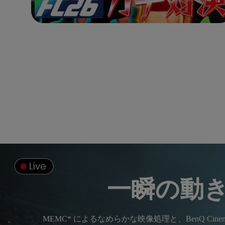
一瞬の動
MEMC* によるなめらかな映像処理と、BenQ C