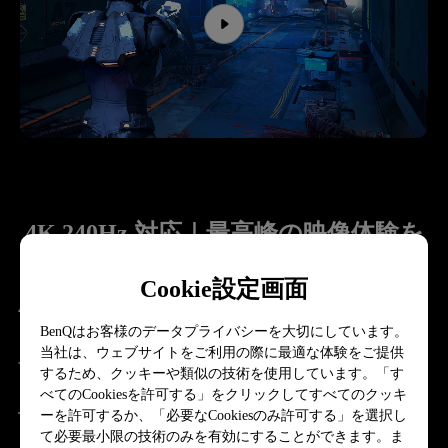
4K 240Hz 対応｜最高峰の映像体験を
実現
Cookie設定画面
4K解像度と240Hz高リフレッシュレートにより、こ
BenQはお客様のデータプライバシーを大切にしています。
れまでにない精細かつ滑らかな映像を提供。

当社は、ウェブサイトをご利用の際に最適な体験をご提供
モーションブラーの軽減や入力遅延の低減により、
するため、クッキーや類似の技術を使用しています。「す
FPSやレースゲームなど競技性の高いゲームにおい
べてのCookiesを許可する」をクリックしてすべてのクッキ
ても、圧倒的な没入感と操作レスポンスを体感でき
ーを許可するか、「必要なCookiesのみ許可する」を選択し
て必要最小限の技術のみを有効にすることができます。ま
ます。