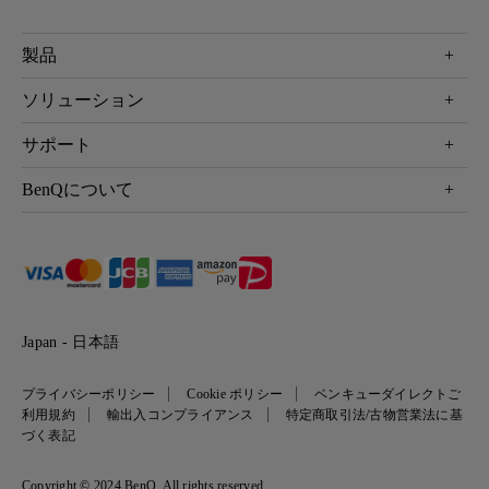
製品
プロジェクター
ソリューション
液晶モニター
ビジネス向け
サポート
照明
教育機関向け
Webカメラ
サポート
BenQについて
知識ページ
ドッキングステーション
製品サポート情報
Eye-Care
BenQ会社情報
スピーカー
製品回収について
AQCOLOR
リーダーシップ
製品保守サービス終了のご案内
e-Sports
ニュース
保証規定
環境活動
正規取扱店情報
Japan - 日本語
プライバシーポリシー
Cookie ポリシー
ベンキューダイレクトご
利用規約
輸出入コンプライアンス
特定商取引法/古物営業法に基
づく表記
Copyright © 2024 BenQ. All rights reserved.