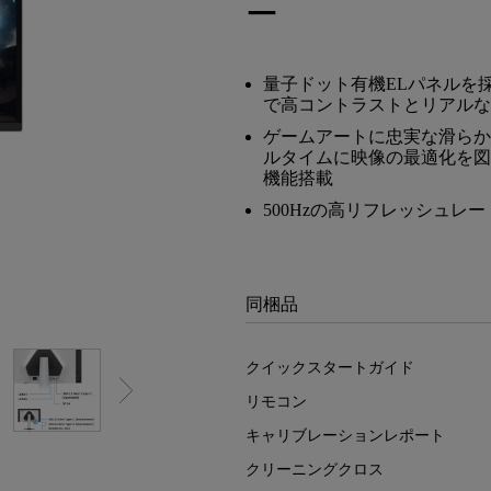
ー
レーザー
165Hz
Android TV搭載
P3
ー｜MAシリーズ
量子ドット有機ELパネルを
で高コントラストとリアルな
低遅延
2.1ch 内蔵スピーカー
ゲームアートに忠実な滑らか
ルタイムに映像の最適化を図る「Hi
機能搭載
500Hzの高リフレッシュ
同梱品
クイックスタートガイド
リモコン
キャリブレーションレポート
クリーニングクロス