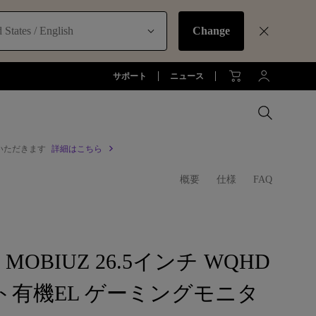
 States / English
Change
サポート
ニュース
いただきます
詳細はこちら
MacBookに最適な拡張方法
概要
仕様
FAQ
オフィス環境とDP1310
お客様
アーム
全プロジェクターを比較する
全液晶モニターを比較する
全照明製品を比較する
ジネス)
アーム
お子様の学びとtreVolo U
アクセサリー
法人向け
アクセサリー
生産終了モデル
アクセサリー
モニターライト診断
Q MOBIUZ 26.5インチ WQHD
ター
プロジェクター新品再生品
ソフトウェア
照明に関する知識
ット有機EL ゲーミングモニタ
esports | ZOWIE
オフィス環境とモニターライト