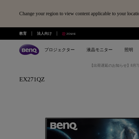
Change your region to view content applicable to your locati
教育
法人向け
プロジェクター
液晶モニター
照明
【出荷遅延のお知らせ】8月7
全プロジェクター
全液晶モニター
全照明製品
スピーカー
電子黒板
Webカメラ
ドッキングステーション・USBハ
EX271QZ
treVolo U
BenQ Board
ideaCam S1 Pro
DP1310
シリーズ
シリーズ
シリーズ
使用用途
使用用途
ideaCam S1 Plus
GR10
ゲーミングシリーズ
ホームモニター｜EW・GWシリ
モニターライト｜ScreenBar
カジュアルゲーミングプ
写真編集向けモニ
ーズ
クター
リーズ
EnSpire
ホームシアターシリーズ
学習用ライト｜MindDuo
プロデザイナー向けモニター｜
ホームエンターテインメ
プログラミング
モバイルシリーズ
アイケア デスクライト｜WiT
Creative Proシリーズ
ロジェクター
アイケアモニタ
ピアノ向け照明｜PianoLight
ゲーミングモニター｜MOBIUZ
クリエイター向