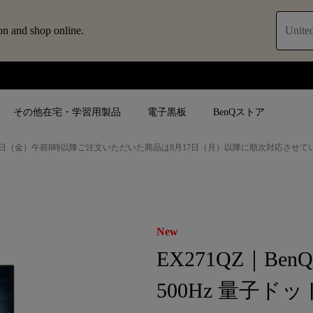
on and shop online.
United
その他在宅・学習用製品
電子黒板
BenQストア
日（金）午前8時以降ご注文いただいた商品は8月17日（月）以降に順次対応させて
ブ
人気検索
人気検索
法人/教育関係の
モニター
ロジェ
ター｜SWシ
4K UHD (3840×2160)
4K UHD(3840x2160)
オフィス向け(ビ
モニター
New
短焦点
USB Type-C
教育向け
EX271QZ｜Ben
ントプ
向けモニター
手動縦／手動横台形補正
高さ調整可
ゴルフシュミレー
ー
500Hz 量子ド
LED
27~28インチ
空間演出用途
けモニターの選