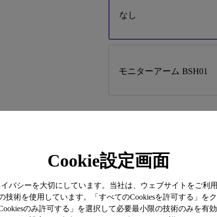
なし
モニターアーム BSH01
お支払いについて
詳しくはこ
Cookie設定画面
クレジットカード（Visa、MasterCa
済、銀行振込決済（ペイジー）、A
プライバシーを大切にしています。当社は、ウェブサイトをご利
配送方法について
詳しくはこ
技術を使用しています。「すべてのCookiesを許可する」を
ookiesのみ許可する」を選択して必要最小限の技術のみを有
全国一律料金0円（沖縄・一部離