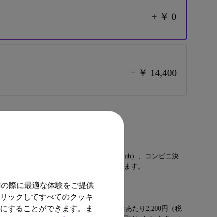
+ ￥ 0
+ ￥ 14,400
ちら
rd、JCB、AmericanExpress、 Diners Club）、コンビニ決
mazon Pay、PayPayがご利用いただけます。
用の際に最適な体験をご提供
ちら
クリックしてすべてのクッキ
効にすることができます。ま
島を除く） / 沖縄・離島一部地域：一台あたり2,200円（税