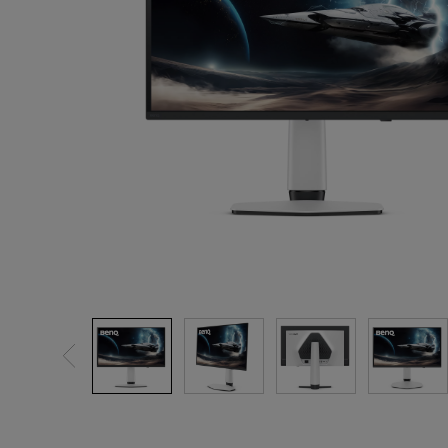
ノートPC向け照明｜LaptopBar
プログラミングモニター｜RD
び方
シリーズ
Mac向けモニタ