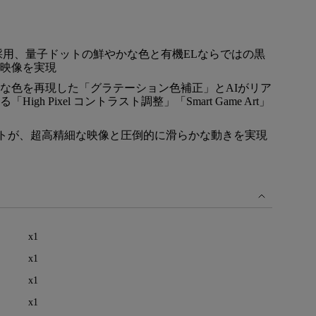
モニター新品再生品
照明製品新品再生品
採用、量子ドットの鮮やかな色と有機ELならではの黒
映像を実現
な色を再現した「グラテーション色補正」とAIがリア
gh Pixel コントラスト調整」「Smart Game Art」
レートが、超高精細な映像と圧倒的に滑らかな動きを実現
x1
x1
x1
x1