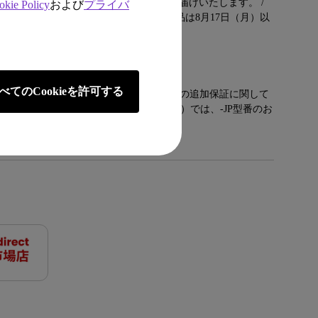
は、通常、ご決済日から３～５日程度でお届けいたします。 /
okie Policy
および
プライバ
日（金）午前8時以降ご注文いただいた商品は8月17日（月）以
ます。
ちら
べてのCookieを許可する
JP型番（型番末尾の「-JP」がある型番)の追加保証に関して
認ください。※ダイレクトストア（直販）では、-JP型番のお