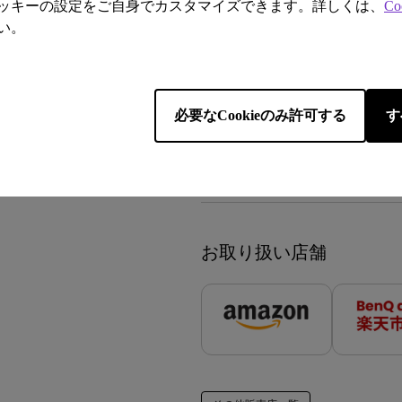
込） / ご注文いただいた商品
ッキーの設定をご自身でカスタマイズできます。詳しくは、
Co
【出荷遅延のお知らせ】8月7
い。
降に順次対応させていただき
製品保証について
詳しくはこ
必要なCookieのみ許可する
す
製品保証規定、保証期間および-
は「詳しくはこちら」よりご確
取り扱いはございません。
お取り扱い店舗