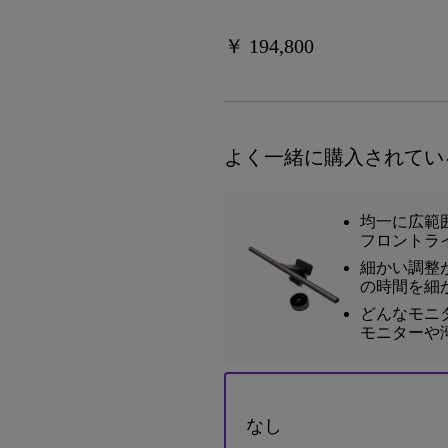
￥ 194,800
よく一緒に購入されてい
均一に広範
フロントラ
細かい調整
の時間を細
どんなモニタ
モニターや
なし