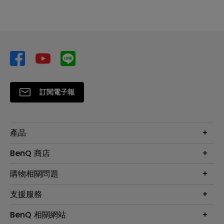
訂閱電子報
產品
大型液晶
BenQ 商店
顯示器
最新產品與活動
購物相關問題
投影機
鑑賞據點
智慧照明
第一次購物就上手
支援服務
尋找銷售據點
擴充底座
官網購物常見問題
會員綁定LINE教學
服務公告
BenQ 相關網站
專業拍物視訊鏡頭
延長保固購買