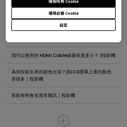
接受所有 Cookie
僅限必要 Cookie
投影機無法檢測到 4K，我該如何解決？| 投影機
設定
投影機是否有像我的電視一樣支援被動偏光眼鏡觀
看藍光 3D 電影的？ | 投影機
我可以使用的 HDMI Cable線最長是多少？ |投影機
為何投影出來的顏色太深？跟LCD螢幕上看到顏色
差很多｜投影機
投影有時會有異常雜訊｜投影機