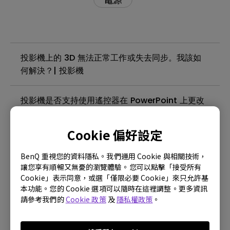
投影機上的 3D 無法正常工作或失去同步。我該如
何解決？| 投影機
投影機是否支持使用遙控器在 PowerPoint 上更改
幻燈片，該遙控器模擬 Windows PC 和 MacOS
的向上翻頁和向下翻頁命令？| 投影機
Cookie 偏好設定
自動畫面對齊功能無法運作，該怎麼處理？
BenQ 重視您的資料隱私。我們運用 Cookie 與相關技術，
讓您享有順暢又無憂的瀏覽體驗。您可以點擊「接受所有
Cookie」表示同意，或選「僅限必要 Cookie」來只允許基
投影機支援第三方 Wi-Fi 無線網卡嗎？| 投影機
本功能。您的 Cookie 選項可以隨時在這裡調整。更多資訊
請參考我們的
Cookie 政策
及
隱私權政策
。
投影機在待機模式下會變熱。我該如何解決這個問
題？ | 投影機