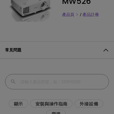
MW526
產品頁
/
產品註冊
常見問題
顯示
安裝與操作指南
外接設備
電源