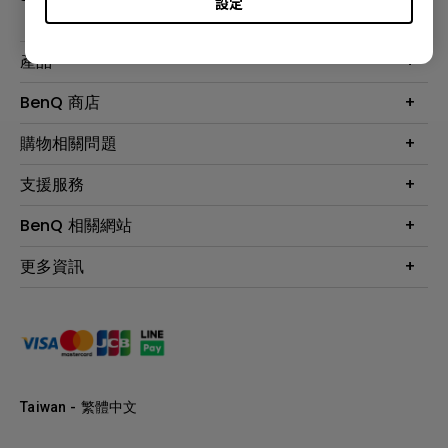
設定
產品
大型液晶
BenQ 商店
顯示器
最新產品與活動
購物相關問題
投影機
鑑賞據點
智慧照明
第一次購物就上手
支援服務
尋找銷售據點
擴充底座
官網購物常見問題
會員綁定LINE教學
服務公告
BenQ 相關網站
專業拍物視訊鏡頭
延長保固購買
福利品專區
產品註冊
贈品兌換網站首頁
專業商用解決方案
更多資訊
保固條例
以健康為本的智慧教學
網路報修
關於明基
ZOWIE e-Sports 電競產品
手冊與軟體下載
永續發展
BenQ 大娛樂家
產品常見問題
產品碳足跡報告
BenQ 劇樂部
人才招募
職場精神保護區
Taiwan - 繁體中文
明基基金會
最新優惠活動與新聞