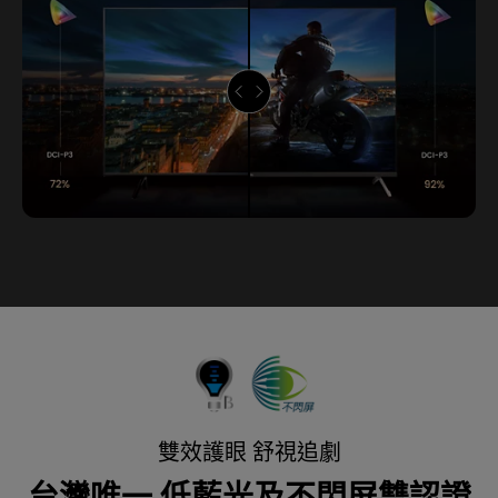
雙效護眼 舒視追劇
台灣唯一 低藍光及不閃屏雙認證​