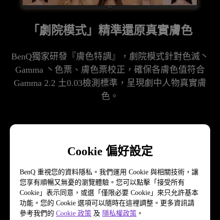
「劇院模式」精準還原真實膚色
BenQ獨家研發『膚色特調』，劇院模式針對色滅丶
Gamma 丶色票、膚色票校正，確保各膚色值符合
Gamma 2.2 土0.03檢測標準，呈現劇中人物真實膚
色。

註: 以E65-760為測量參考機型，E-760/E-745全系列皆採相同技
Cookie 偏好設定
BenQ 重視您的資料隱私。我們運用 Cookie 與相關技術，讓
您享有順暢又無憂的瀏覽體驗。您可以點擊「接受所有
了解嚴格的膚色調校工序
Cookie」表示同意，或選「僅限必要 Cookie」來只允許基本
功能。您的 Cookie 選項可以隨時在這裡調整。更多資訊請
參考我們的
Cookie 政策
及
隱私權政策
。