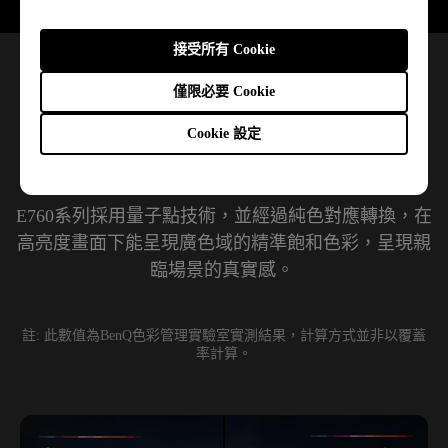
接受所有 Cookie
僅限必要 Cookie
極致色彩 精準展現
Cookie 設定
量子點廣色域技術​
E760系列採用量子點技術，並經過純色對應轉換，在
高亮度畫面下能呈現廣色域的精準飽和色彩，呈現親
臨場景的真實感。 

註: 此數值為BenQ色彩管理實驗室實測結果，計算方式並非以覆蓋
率計算。