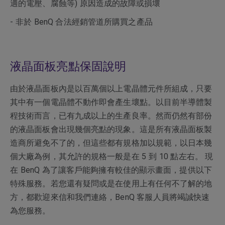
適的電壓、腐蝕等) 原因造成的故障或損壞
- 非於 BenQ 合法經銷管道所購買之產品
液晶面板亮點保固說明
由於液晶面板內是以百萬個以上電晶體元件所組成，只要
其中有一個電晶體不動作即會產生壞點。以目前半導體製
程技術而言，已有九成以上的生產良率。然而仍然有部份
的液晶面板會出現幾個亮點的現象。這是所有液晶面板製
造商所避免不了的，但這些都有規格加以規範，以日本幾
個大廠為例，其允許的規格一般是在 5 到 10 點左右。 現
在 BenQ 為了讓客戶能夠擁有較佳的顯示畫面，提供以下
特殊服務。若您還有疑問或是在使用上有任何不了解的地
方，都歡迎來信和我們連絡，BenQ 客服人員將竭誠快速
為您服務。