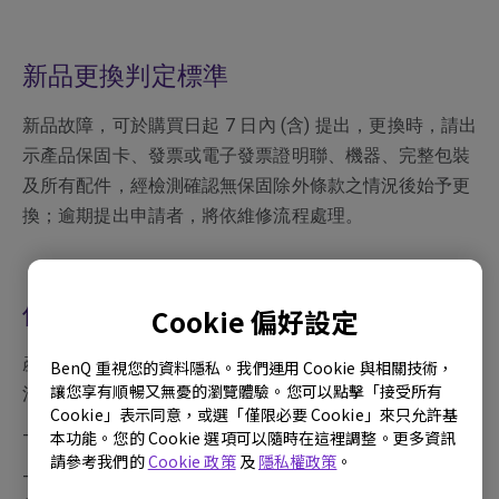
新品更換判定標準
新品故障，可於購買日起 7 日內 (含) 提出，更換時，請出
示產品保固卡、發票或電子發票證明聯、機器、完整包裝
及所有配件，經檢測確認無保固除外條款之情況後始予更
換；逾期提出申請者，將依維修流程處理。
保固除外條款
Cookie 偏好設定
產品於保證期限，若屬下列情況者，則不在保固範圍內，
BenQ 重視您的資料隱私。我們運用 Cookie 與相關技術，
讓您享有順暢又無憂的瀏覽體驗。您可以點擊「接受所有
消費者需負擔全部維修費用。
Cookie」表示同意，或選「僅限必要 Cookie」來只允許基
- 產品外觀瑕疵破損
本功能。您的 Cookie 選項可以隨時在這裡調整。更多資訊
請參考我們的
Cookie 政策
及
隱私權政策
。
- 長時間收看固定畫面或圖案，以致發生面板烙痕，例