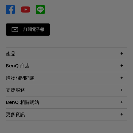
訂閱電子報
產品
大型液晶
BenQ 商店
顯示器
最新產品與活動
購物相關問題
投影機
鑑賞據點
智慧照明
第一次購物就上手
支援服務
尋找銷售據點
擴充底座
官網購物常見問題
會員綁定LINE教學
服務公告
BenQ 相關網站
專業拍物視訊鏡頭
延長保固購買
福利品專區
產品註冊
贈品兌換網站首頁
專業商用解決方案
更多資訊
保固條例
以健康為本的智慧教學
網路報修
關於明基
ZOWIE e-Sports 電競產品
手冊與軟體下載