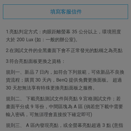
填寫客服信件
1.亮點判定方式：肉眼距離螢幕 35 公分以上，環境照度
大於 200 Lux (如：一般的辦公室)。
2.在測試文件的全黑畫面下會不正常發光的點稱之為亮點
3.符合亮點面板更換之資格：
規則一、新品 7 日內，如符合下列規範，可依新品不良換
貨流程；購買 30 天內，BenQ 提供免費更換面板。 超過
30 天恕無法享有特殊更換亮點面板之服務。
規則二、 下載亮點測試文件與亮點 9 宮格測試文件；若
畫面平分成 9 等份，中間區塊為 A 區 (倘若您下載中需要
輸入密碼，可無須理會直接按下確定即可)
規則三、 A 區內發現亮點，或全螢幕亮點超過 3 點 (意指