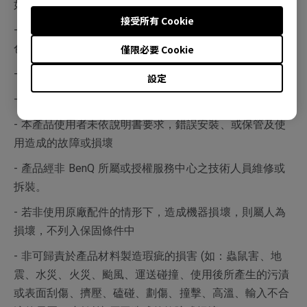
如：4:3 左右邊形成黑線、電視台 Logo、廣告公播字樣等
接受所有 Cookie
- 操作 (攝氏) 溫度超過 40 度，以致產生面板故障 (暗影或
色塊) 等情形
僅限必要 Cookie
- 保固標籤或防拆標籤經更改或破損
設定
- 產品序號不符或破損不清楚
- 本產品使用者未依說明書要求，錯誤安裝、或保管及使
用造成的故障或損壞
- 產品經非 BenQ 所屬或授權服務中心之技術人員維修或
拆裝。
- 若非使用原廠配件的情形下，造成機器損壞，則屬人為
損壞，不列入保固條件中
- 非可歸責於產品材料製造瑕疵的損害 (如：蟲鼠害、地
震、水災、火災、颱風、運送碰撞、使用後所產生的污漬
或表面刮傷、擠壓、磕碰、劃傷、撞擊、高溫、輸入不合