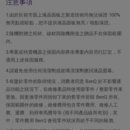
注意事項
1.由於目前市面上液晶面板之製造技術尚無法保證 100%
無亮點或暗點，恕不提供液晶面板無亮 / 暗點保證。
2.隨機附贈之耗材、線材與隨機附送之贈品不在保固範圍
內。
3.專案或特賣機器之保固內容將依專案內容另行訂定，不
適用上述保固服務。
4.請避免使用任何清潔劑或玻璃清潔劑擦拭液晶螢幕。
5.有鑒於零件的取得情況，消費者同意 BenQ 於不影響產
品功能之狀況下，在維修產品時使用新零件 / 整新零件來
更換。因更換零件而拆卸下來的舊零件皆歸 BenQ 所有。
保固範圍外的維修，維修費用包含零件費用、維修人工
費、運費、到府車馬費等等 (視不同產品線而有別)，其
中，零件費用 BenQ 會視零件狀況而給予不同的報價。