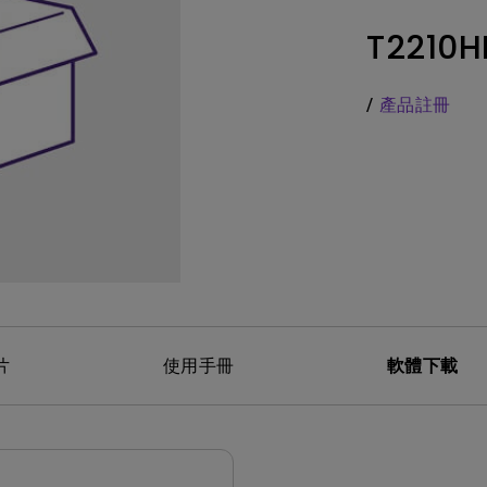
務
色域
LED
教育投影機
T2210
硬體校色
雷射
高爾夫投影機
支援腳架高低升降
內建AndroidTV
/
產品註冊
Nano Gloss 鏡面面板
有低延遲輸入
Nano Matte 霧面無反光面板
片
使用手冊
軟體下載