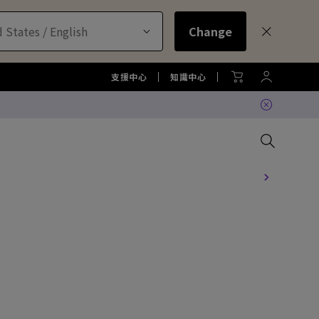
 States / English
Change
支援中心
知識中心
比較所有大型液晶
比較所有顯示器
比較所有投影機
比較所有智慧照明系列
配件
色準服務
機
大型液晶服務與周邊配件
螢幕周邊配件
尋找最適投影機
護眼檯燈周邊配件
TZY31 InstaShare 無線螢幕分
享器解決方案
機
大型液晶鑑賞據點
螢幕鑑賞據點
投影機鑑賞據點
智慧照明鑑賞據點
DVY32 4K 智慧視訊會議攝影機
如何挑選適合的壁掛架
2026 MA 忠於原色風格大賞
投影機周邊配件
延長保固購買