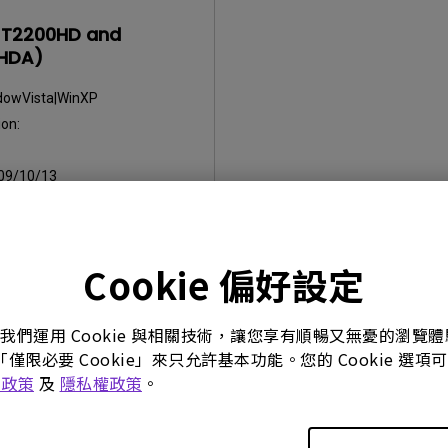
=T2200HD and
HDA)
dowVista|WinXP
on:
09/10/13
:
90.66 KB
Cookie 偏好設定
。我們運用 Cookie 與相關技術，讓您享有順暢又無憂的瀏
何軟體，即表示您同意遵守我們的《
最終用戶授權協議
》條款。
「僅限必要 Cookie」來只允許基本功能。您的 Cookie 
e 政策
及
隱私權政策
。