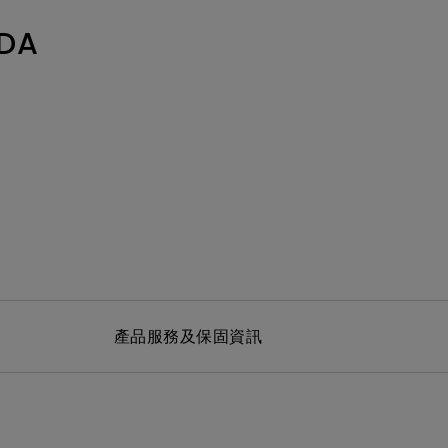
MT01 VESA 壁掛規格移動腳架
BenQ 獨家遊戲特調 APP
立即測驗：找出為你量身打造的
投影機距離試算
HDA
Mac外接螢幕
EZWrite 6 電子白板軟體
【選購入門教學】輕鬆避開廣告
延長保固購買
陷阱
InstaShare 2 無線投影軟體
產品服務及保固資訊