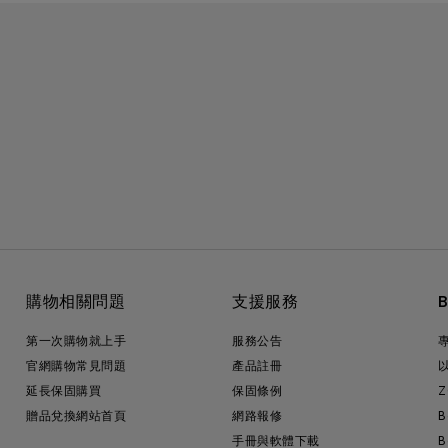
購物相關問題
支援服務
第一次購物就上手
服務公告
官網購物常見問題
產品註冊
延長保固購買
保固條例
Z
贈品兌換網站首頁
網路報修
B
手冊與軟體下載
B