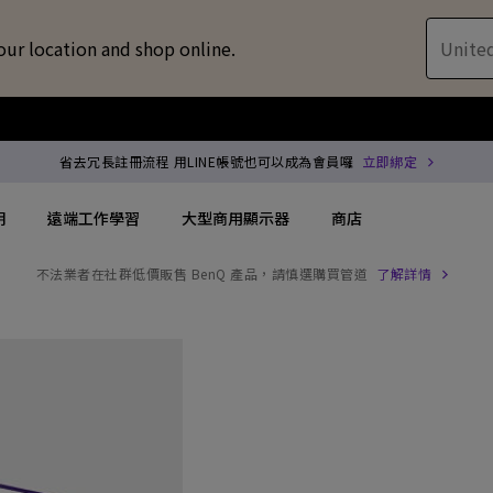
our location and shop online.
United
省去冗長註冊流程 用LINE帳號也可以成為會員囉
立即綁定
明
遠端工作學習
大型商用顯示器
商店
不法業者在社群低價販售 BenQ 產品，請慎選購買管道
了解詳情
配件
喇叭treVolo U
方案
搜尋重點規格
搜尋重點規格
專用領域顯示器
商用投影機
解決方案
144Hz
4K UHD (3840×2160)
企業 / 工作室專業
專業型雷射投影
位智慧零售解決方案
USB-C
短焦
商用顯示器
沉浸式雷射投影
務
協作會議室解決方案
Thunderbolt
水平梯形修正(側投影)
ZOWIE 電競顯示器
會議室投影機