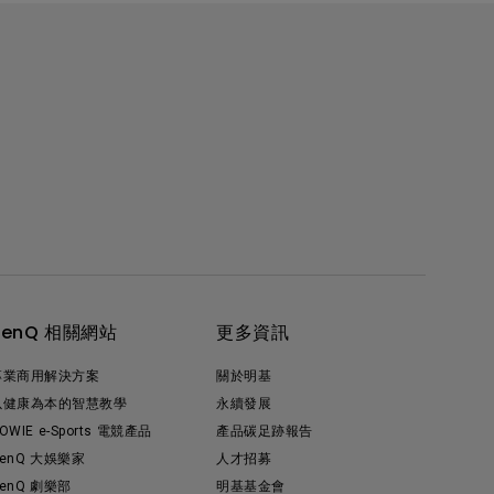
BenQ 相關網站
更多資訊
專業商用解決方案
關於明基
以健康為本的智慧教學
永續發展
OWIE e-Sports 電競產品
產品碳足跡報告
enQ 大娛樂家
人才招募
enQ 劇樂部
明基基金會