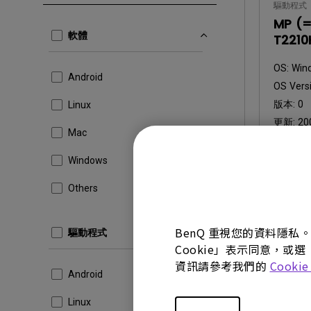
驅動程式
MP (
軟體
T2210
OS:
Win
Android
OS Versi
版本:
0
Linux
更新:
20
Mac
檔案大小
Windows
下載
Others
BenQ 重視您的資料隱私
驅動程式
使用上述任
Cookie」表示同意，或選
資訊請參考我們的
Cooki
Android
Linux