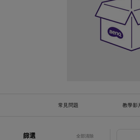
黑湛屏護眼 Google TV
影音文書護眼螢幕
投影電視
螢幕掛燈
智慧照明
第一次購物就上手
高爾夫投影機，一站式顧問服
量子點
ZOWIE 專業電競設備
專業螢幕軟體
程式設計專用螢幕
鋼琴燈系列
遠端工作學習
信用卡分期付款
高亮智慧商務投影機系列
HDMI 2.1 (4K 144Hz)
產品註冊享好康
智能吸頂燈
尺寸
常見問題
教學影
篩選
全部清除