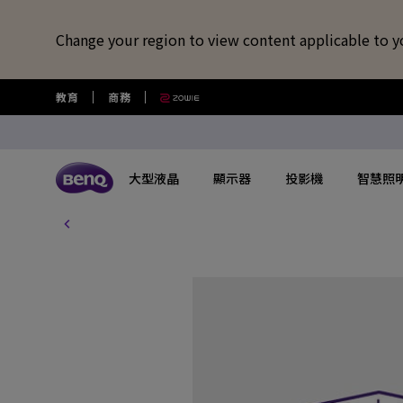
Change your region to view content applicable to y
教育
商務
大型液晶
顯示器
投影機
智慧照
所有大型液晶
所有顯示器
所有投影機
所有智慧照明
所有大型商用顯示器
BenQ 商店
擴充底座/線材
視訊鏡頭/軟體
藍牙喇叭/
USB-C 擴充底座
專業拍物視訊鏡頭
語言學習藍牙
探索不同系列
探索不同系列
探索不同系列
探索不同系列
數位電子顯示看板
選購最新產品與活動
快速連結
大型互動觸控顯示器
了解特色機種
搜尋重點規格
其他活動
了解特色機種
解決
讀光計畫
USB-C 7合1 集線器
視覺展示工具 EnSpire
GameZone 2.0 遊戲 Google TV
適合Mac風格愛好者的外接螢幕
行動微型投影機
螢幕閱讀檯燈
商用數位電子看板系列
大型液晶
最新優惠活動與新聞
教育互動觸控顯示器
玩家級遊戲投影機
GAME ZONE遊戲快捷功能
福利品專區
專業攝影螢幕
教育
光影實驗室
HDMI 2.1 傳輸線
專業拍物視訊鏡頭好評實測推薦
GameZone 遊戲 Google TV
專業色準螢幕 Creative Pro
家庭娛樂投影機
親子共讀檯燈
Pantone® 雙認證數位電子看板
顯示器
尋找展示地點
商用互動觸控顯示器系列
遊戲投影機
BenQ 獨家遊戲特調APP
教育解決方案
5K Mac 外接螢幕​
全方
螢幕掛燈怎麼選
4K 量子點追劇護眼 Google TV
遊戲護眼螢幕
家庭劇院投影機
筆電燈
投影機
購物常見問題
InstaShow 無線投影設備
MiniLED
商務解決方案
BenQ 到府校色服
視訊
企業照明解決方案