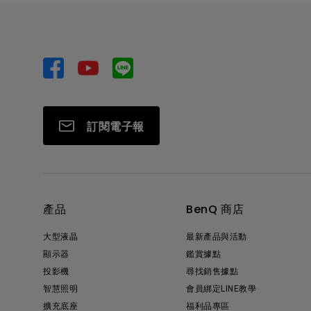
訂閱電子報
產品
BenQ 商店
大型液晶
最新產品與活動
顯示器
鑑賞據點
投影機
尋找銷售據點
智慧照明
會員綁定LINE教學
擴充底座
福利品專區