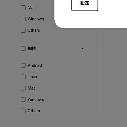
設定
Mac
Windows
Others
韌體
Android
Linux
Mac
Windows
Others