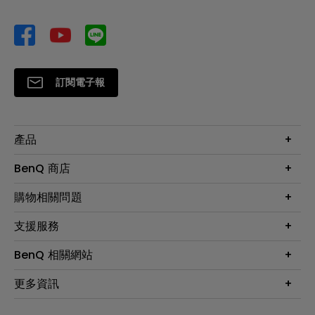
訂閱電子報
產品
大型液晶
BenQ 商店
顯示器
最新產品與活動
購物相關問題
投影機
鑑賞據點
智慧照明
第一次購物就上手
支援服務
尋找銷售據點
擴充底座
官網購物常見問題
會員綁定LINE教學
服務公告
BenQ 相關網站
專業拍物視訊鏡頭
延長保固購買
福利品專區
產品註冊
贈品兌換網站首頁
專業商用解決方案
更多資訊
保固條例
以健康為本的智慧教學
網路報修
關於明基