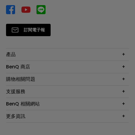
訂閱電子報
產品
大型液晶
BenQ 商店
顯示器
最新產品與活動
購物相關問題
投影機
鑑賞據點
智慧照明
第一次購物就上手
支援服務
尋找銷售據點
擴充底座
官網購物常見問題
會員綁定LINE教學
服務公告
BenQ 相關網站
專業拍物視訊鏡頭
延長保固購買
福利品專區
產品註冊
贈品兌換網站首頁
專業商用解決方案
更多資訊
保固條例
以健康為本的智慧教學
網路報修
關於明基
ZOWIE e-Sports 電競產品
手冊與軟體下載