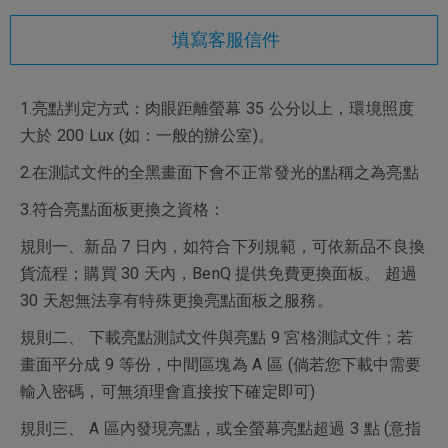
填寫客服信件
1.亮點判定方式：肉眼距離螢幕 35 公分以上，環境照度
大於 200 Lux (如：一般的辦公室)。
2.在測試文件的全黑畫面下會不正常發光的點稱之為亮點
3.符合亮點面板更換之資格：
規則一、新品 7 日內，如符合下列規範，可依新品不良換
貨流程；購買 30 天內，BenQ 提供免費更換面板。 超過
30 天恕無法享有特殊更換亮點面板之服務。
規則二、 下載亮點測試文件與亮點 9 宮格測試文件；若
畫面平分成 9 等份，中間區塊為 A 區 (倘若您下載中需要
輸入密碼，可無須理會直接按下確定即可)
規則三、 A 區內發現亮點，或全螢幕亮點超過 3 點 (意指