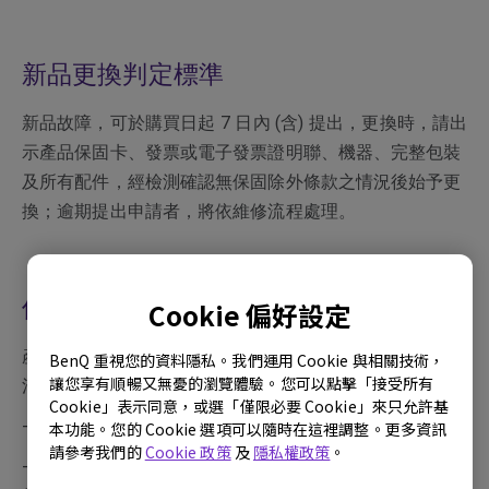
新品更換判定標準
新品故障，可於購買日起 7 日內 (含) 提出，更換時，請出
示產品保固卡、發票或電子發票證明聯、機器、完整包裝
及所有配件，經檢測確認無保固除外條款之情況後始予更
換；逾期提出申請者，將依維修流程處理。
保固除外條款
Cookie 偏好設定
產品於保證期限，若屬下列情況者，則不在保固範圍內，
BenQ 重視您的資料隱私。我們運用 Cookie 與相關技術，
讓您享有順暢又無憂的瀏覽體驗。您可以點擊「接受所有
消費者需負擔全部維修費用。
Cookie」表示同意，或選「僅限必要 Cookie」來只允許基
- 產品外觀瑕疵破損
本功能。您的 Cookie 選項可以隨時在這裡調整。更多資訊
請參考我們的
Cookie 政策
及
隱私權政策
。
- 長時間收看固定畫面或圖案，以致發生面板烙痕，例