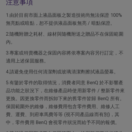
注意事項
1.由於目前市面上液晶面板之製造技術尚無法保證 100%
無亮點或暗點，恕不提供液晶面板無亮 / 暗點保證。
2.隨機附贈之耗材、線材與隨機附送之贈品不在保固範圍
內。
3.專案或特賣機器之保固內容將依專案內容另行訂定，不
適用上述保固服務。
4.請避免使用任何清潔劑或玻璃清潔劑擦拭液晶螢幕。
5.有鑒於零件的取得情況，消費者同意 BenQ 於不影響產
品功能之狀況下，在維修產品時使用新零件 / 整新零件來
更換。因更換零件而拆卸下來的舊零件皆歸 BenQ 所有。
保固範圍外的維修，維修費用包含零件費用、維修人工
費、運費、到府車馬費等等 (視不同產品線而有別)，其
中，零件費用 BenQ 會視零件狀況而給予不同的報價。