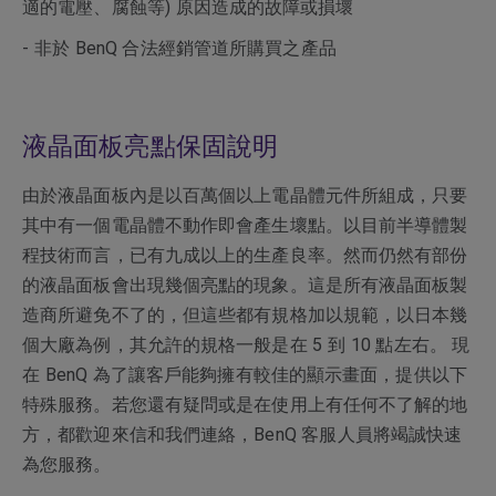
適的電壓、腐蝕等) 原因造成的故障或損壞
- 非於 BenQ 合法經銷管道所購買之產品
液晶面板亮點保固說明
由於液晶面板內是以百萬個以上電晶體元件所組成，只要
其中有一個電晶體不動作即會產生壞點。以目前半導體製
程技術而言，已有九成以上的生產良率。然而仍然有部份
的液晶面板會出現幾個亮點的現象。這是所有液晶面板製
造商所避免不了的，但這些都有規格加以規範，以日本幾
個大廠為例，其允許的規格一般是在 5 到 10 點左右。 現
在 BenQ 為了讓客戶能夠擁有較佳的顯示畫面，提供以下
特殊服務。若您還有疑問或是在使用上有任何不了解的地
方，都歡迎來信和我們連絡，BenQ 客服人員將竭誠快速
為您服務。