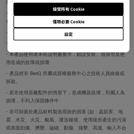
如：4:3 左右邊形成黑線、電視台 Logo、廣告公播字樣等
接受所有 Cookie
- 操作 (攝氏) 溫度超過 40 度，以致產生面板故障 (暗影或
色塊) 等情形
僅限必要 Cookie
- 保固標籤或防拆標籤經更改或破損
設定
- 產品序號不符或破損不清楚
- 本產品使用者未依說明書要求，錯誤安裝、或保管及使
用造成的故障或損壞
- 產品經非 BenQ 所屬或授權服務中心之技術人員維修或
拆裝。
- 若非使用原廠配件的情形下，造成機器損壞，則屬人為
損壞，不列入保固條件中
- 非可歸責於產品材料製造瑕疵的損害 (如：蟲鼠害、地
震、水災、火災、颱風、運送碰撞、使用後所產生的污漬
或表面刮傷、擠壓、磕碰、劃傷、撞擊、高溫、輸入不合