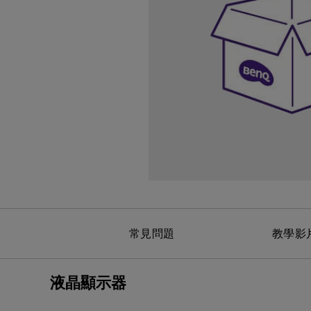
黑湛屏護眼 Google TV
影音文書護眼螢幕
投影電視
螢幕掛燈
智慧照明
第一次購物就上手
高爾夫投影機，一站式顧問服
量子點
ZOWIE 專業電競設備
專業螢幕軟體
程式設計專用螢幕
鋼琴燈系列
遠端工作學習
信用卡分期付款
高亮智慧商務投影機系列
HDMI 2.1 (4K 144Hz)
產品註冊享好康
智能吸頂燈
尺寸
常見問題
教學影
液晶顯示器