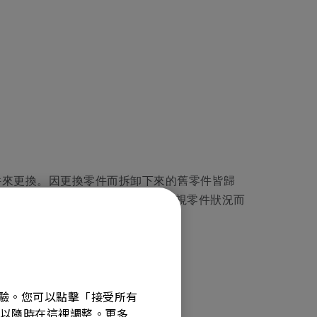
零件來更換。因更換零件而拆卸下來的舊零件皆歸
有別)，其中，零件費用 BenQ 會視零件狀況而
覽體驗。您可以點擊「接受所有
選項可以隨時在這裡調整。更多