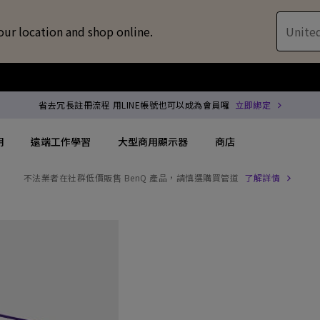
our location and shop online.
United
省去冗長註冊流程 用LINE帳號也可以成為會員囉
立即綁定
明
遠端工作學習
大型商用顯示器
商店
不法業者在社群低價販售 BenQ 產品，請慎選購買管道
了解詳情
配件
喇叭treVolo U
方案
搜尋重點規格
搜尋重點規格
專用領域顯示器
商用投影機
解決方案
144Hz
4K UHD (3840×2160)
企業 / 工作室專業
專業型雷射投影
位智慧零售解決方案
USB-C
短焦
商用顯示器
沉浸式雷射投影
務
協作會議室解決方案
Thunderbolt
水平梯形修正(側投影)
ZOWIE 電競顯示器
會議室投影機