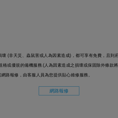
壞 (非天災、蟲鼠害或人為因素造成)，都可享有免費，且到府
規格或優規的備機服務.(人為因素造成之損壞或保固除外條款將
 或填寫網路報修，由客服人員為您提供貼心維修服務。
網路報修