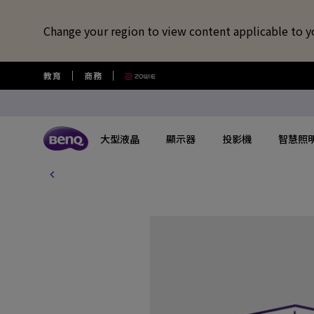
Change your region to view content applicable to y
教育
商務
大型液晶
顯示器
投影機
智慧照
所有大型液晶
所有顯示器
所有投影機
所有智慧照明
所有大型商用顯示器
BenQ 商店
擴充底座/線材
視訊鏡頭/軟體
藍牙喇叭/
USB-C 擴充底座
專業拍物視訊鏡頭
語言學習藍牙
探索不同系列
探索不同系列
探索不同系列
探索不同系列
數位電子顯示看板
選購最新產品與活動
快速連結
大型互動觸控顯示器
了解特色機種
搜尋重點規格
其他活動
了解特色機種
解決
讀光計畫
USB-C 7合1 集線器
視覺展示工具 EnSpire
GameZone 2.0 遊戲 Google TV
適合Mac風格愛好者的外接螢幕
行動微型投影機
螢幕閱讀檯燈
商用數位電子看板系列
大型液晶
最新優惠活動與新聞
教育互動觸控顯示器
玩家級遊戲投影機
GAME ZONE遊戲快捷功能
福利品專區
專業攝影螢幕
教育
光影實驗室
HDMI 2.1 傳輸線
專業拍物視訊鏡頭好評實測推薦
GameZone 遊戲 Google TV
專業色準螢幕 Creative Pro
家庭娛樂投影機
親子共讀檯燈
Pantone® 雙認證數位電子看板
顯示器
尋找展示地點
商用互動觸控顯示器系列
遊戲投影機
BenQ 獨家遊戲特調APP
教育解決方案
5K Mac 外接螢幕​
全方
螢幕掛燈怎麼選
4K 量子點追劇護眼 Google TV
遊戲護眼螢幕
家庭劇院投影機
筆電燈
投影機
購物常見問題
InstaShow 無線投影設備
MiniLED
商務解決方案
BenQ 到府校色服
視訊
企業照明解決方案