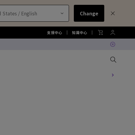
 States / English
Change
支援中心
知識中心
比較所有大型液晶
比較所有顯示器
比較所有投影機
比較所有智慧照明系列
配件
色準服務
機
大型液晶服務與周邊配件
螢幕周邊配件
尋找最適投影機
護眼檯燈周邊配件
TZY31 InstaShare 無線螢幕分
享器解決方案
機
大型液晶鑑賞據點
螢幕鑑賞據點
投影機鑑賞據點
智慧照明鑑賞據點
DVY32 4K 智慧視訊會議攝影機
如何挑選適合的壁掛架
2026 MA 忠於原色風格大賞
投影機周邊配件
延長保固購買