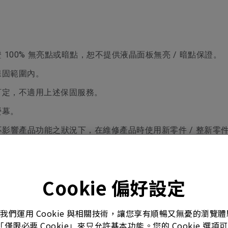
100% 無亮點或暗點，恕不提供液晶面板無亮 / 暗點保證。
保固範圍內。
訂定，不適用上述保固服務。
螢幕。
 於不影響產品功能之狀況下，在維修產品時使用新零件 / 整新
零件費用、維修人工費、運費、到府車馬費等等 (視不同產品線而
將收取檢測費 300 元。
Cookie 偏好設定
。我們運用 Cookie 與相關技術，讓您享有順暢又無憂的瀏
「僅限必要 Cookie」來只允許基本功能。您的 Cookie 