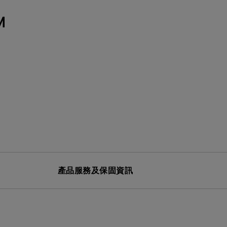
MT01 VESA 壁掛規格移動腳架
BenQ 獨家遊戲特調 APP
立即測驗：找出為你量身打造的
投影機距離試算
M
Mac外接螢幕
EZWrite 6 電子白板軟體
【選購入門教學】輕鬆避開廣告
延長保固購買
陷阱
InstaShare 2 無線投影軟體
產品服務及保固資訊