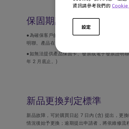
資訊請參考我們的
Cooki
保固期認定
設定
●為確保客戶的權益，請於購買時要求經銷商在
明聯。產品在保固期內有需要維修服務時，煩請
●如無法提供產品保固卡、發票或電子發票證明聯時，
年 2 月底止。)
新品更換判定標準
新品故障，可於購買日起 7 日內 (含) 提
情況後始予更換；逾期提出申請者，將依維修流