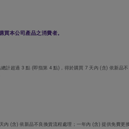
購買本公司產品之消費者。
計超過 3 點 (即指第 4 點)，得於購買 7 天內 (含) 依新
)
 天內 (含) 依新品不良換貨流程處理；一年內 (含) 提供免費