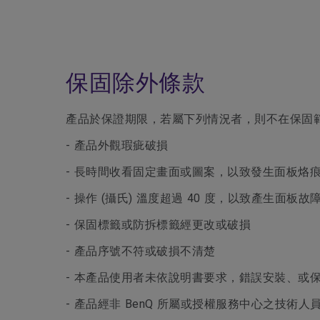
保固除外條款
產品於保證期限，若屬下列情況者，則不在保固
- 產品外觀瑕疵破損
- 長時間收看固定畫面或圖案，以致發生面板烙痕，
- 操作 (攝氏) 溫度超過 40 度，以致產生面板故
- 保固標籤或防拆標籤經更改或破損
- 產品序號不符或破損不清楚
- 本產品使用者未依說明書要求，錯誤安裝、或
- 產品經非 BenQ 所屬或授權服務中心之技術