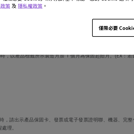
e 政策
及
隱私權政策
。
僅限必要 Cooki
產品保固卡上填上產品型號、產品序號和購買日期，且蓋上店
出示產品保固卡、發票或電子發票證明聯。
以產品標籤所示製造月加 1 個月為保固起始月。(EX：若製造月份
出，更換時，請出示產品保固卡、發票或電子發票證明聯、機器、
程處理。