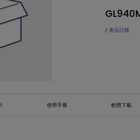
務
色域
LED
教育投影機
GL940
硬體校色
雷射
高爾夫投影機
支援腳架高低升降
內建AndroidTV
/
產品註冊
Nano Gloss 鏡面面板
有低延遲輸入
Nano Matte 霧面無反光面板
片
使用手冊
軟體下載