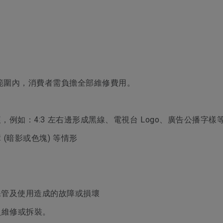
範圍內，消費者需負擔全部維修費用。
例如：4:3 左右邊形成黑線、電視台 Logo、廣告公播字樣
障 (暗影或色塊) 等情形
保管及使用造成的故障或損壞
人員維修或拆裝。