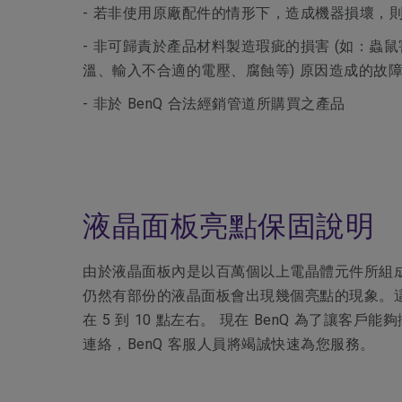
- 若非使用原廠配件的情形下，造成機器損壞，
- 非可歸責於產品材料製造瑕疵的損害 (如：
溫、輸入不合適的電壓、腐蝕等) 原因造成的故
- 非於 BenQ 合法經銷管道所購買之產品
液晶面板亮點保固說明
由於液晶面板內是以百萬個以上電晶體元件所組
仍然有部份的液晶面板會出現幾個亮點的現象。
在 5 到 10 點左右。 現在 BenQ 為
連絡，BenQ 客服人員將竭誠快速為您服務。