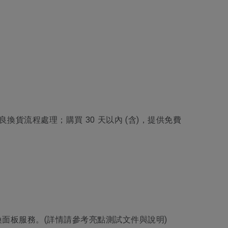
品不良換貨流程處理；購買 30 天以內 (含)，提供免費
更換面板服務。(詳情請參考亮點測試文件與說明)