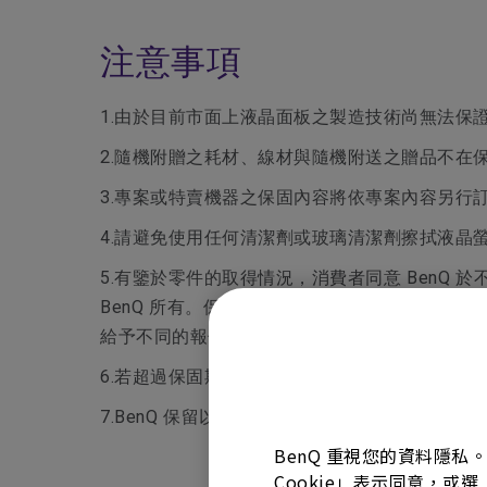
注意事項
1.由於目前市面上液晶面板之製造技術尚無法保證 
2.隨機附贈之耗材、線材與隨機附送之贈品不在
3.專案或特賣機器之保固內容將依專案內容另行
4.請避免使用任何清潔劑或玻璃清潔劑擦拭液晶
5.有鑒於零件的取得情況，消費者同意 BenQ
BenQ 所有。保固範圍外的維修，維修費用包含
給予不同的報價。
6.若超過保固期或不在保固範圍內，檢測報價不維修
7.BenQ 保留以上辦法修改之權利。
BenQ 重視您的資料隱私
Cookie」表示同意，或選