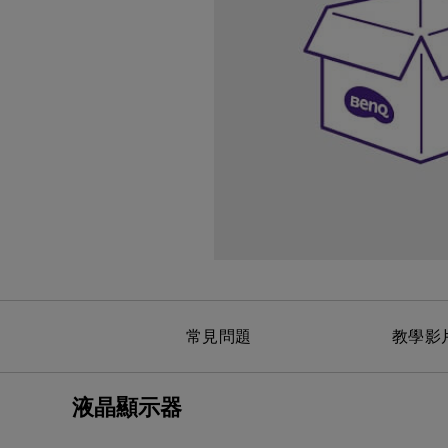
黑湛屏護眼 Google TV
影音文書護眼螢幕
投影電視
螢幕掛燈
智慧照明
第一次購物就上手
高爾夫投影機，一站式顧問服
量子點
ZOWIE 專業電競設備
專業螢幕軟體
程式設計專用螢幕
鋼琴燈系列
遠端工作學習
信用卡分期付款
高亮智慧商務投影機系列
HDMI 2.1 (4K 144Hz)
產品註冊享好康
智能吸頂燈
尺寸
常見問題
教學影
液晶顯示器