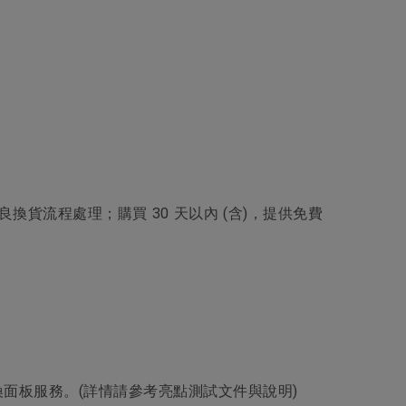
品不良換貨流程處理；購買 30 天以內 (含)，提供免費
更換面板服務。(詳情請參考亮點測試文件與說明)