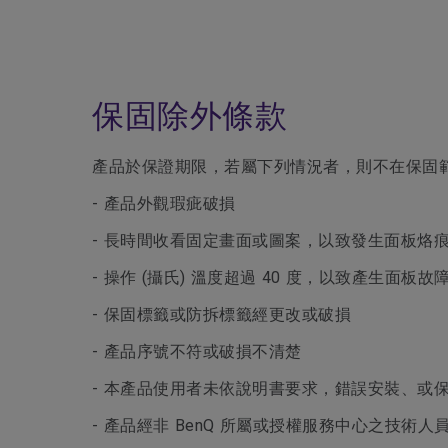
保固除外條款
產品於保證期限，若屬下列情況者，則不在保固
- 產品外觀瑕疵破損
- 長時間收看固定畫面或圖案，以致發生面板烙痕，
- 操作 (攝氏) 溫度超過 40 度，以致產生面板故
- 保固標籤或防拆標籤經更改或破損
- 產品序號不符或破損不清楚
- 本產品使用者未依說明書要求，錯誤安裝、或
- 產品經非 BenQ 所屬或授權服務中心之技術