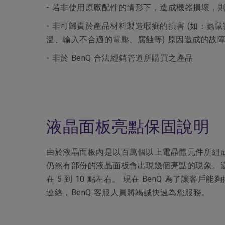
- 若非使用原廠配件的情形下，造成機器損壞，
- 非可歸責於產品材料製造瑕疵的損害 (如：
溫、輸入不合適的電壓、腐蝕等) 原因造成的故
- 非於 BenQ 合法經銷管道所購買之產品
液晶面板亮點保固說明
由於液晶面板內是以百萬個以上電晶體元件所組
仍然有部份的液晶面板會出現幾個亮點的現象。
在 5 到 10 點左右。 現在 BenQ 為
連絡，BenQ 客服人員將竭誠快速為您服務。