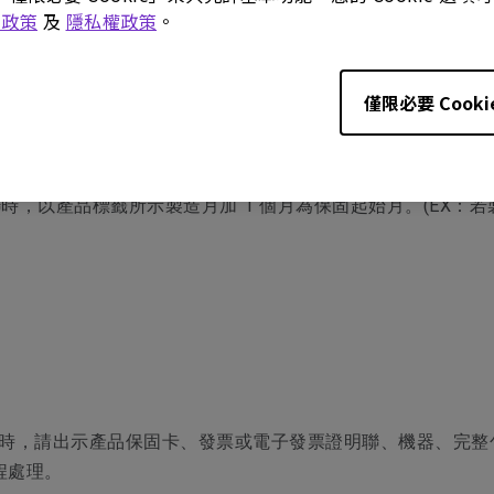
e 政策
及
隱私權政策
。
僅限必要 Cooki
產品保固卡上填上產品型號、產品序號和購買日期，且蓋上店
出示產品保固卡、發票或電子發票證明聯。
以產品標籤所示製造月加 1 個月為保固起始月。(EX：若製造月份
出，更換時，請出示產品保固卡、發票或電子發票證明聯、機器、
程處理。