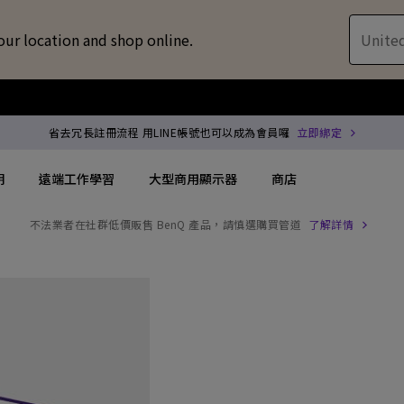
our location and shop online.
United
省去冗長註冊流程 用LINE帳號也可以成為會員囉
立即綁定
明
遠端工作學習
大型商用顯示器
商店
不法業者在社群低價販售 BenQ 產品，請慎選購買管道
了解詳情
配件
喇叭treVolo U
方案
搜尋重點規格
搜尋重點規格
專用領域顯示器
商用投影機
解決方案
144Hz
4K UHD (3840×2160)
企業 / 工作室專業
專業型雷射投影
位智慧零售解決方案
USB-C
短焦
商用顯示器
沉浸式雷射投影
務
協作會議室解決方案
Thunderbolt
水平梯形修正(側投影)
ZOWIE 電競顯示器
會議室投影機