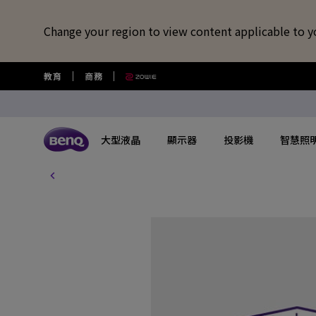
Change your region to view content applicable to y
教育
商務
大型液晶
顯示器
投影機
智慧照
所有大型液晶
所有顯示器
所有投影機
所有智慧照明
所有大型商用顯示器
BenQ 商店
擴充底座/線材
視訊鏡頭/軟體
藍牙喇叭/
USB-C 擴充底座
專業拍物視訊鏡頭
語言學習藍牙
探索不同系列
探索不同系列
探索不同系列
探索不同系列
數位電子顯示看板
選購最新產品與活動
快速連結
大型互動觸控顯示器
了解特色機種
搜尋重點規格
其他活動
了解特色機種
解決
讀光計畫
USB-C 7合1 集線器
視覺展示工具 EnSpire
GameZone 2.0 遊戲 Google TV
適合Mac風格愛好者的外接螢幕
行動微型投影機
螢幕閱讀檯燈
商用數位電子看板系列
大型液晶
最新優惠活動與新聞
教育互動觸控顯示器
玩家級遊戲投影機
GAME ZONE遊戲快捷功能
福利品專區
專業攝影螢幕
教育
光影實驗室
HDMI 2.1 傳輸線
專業拍物視訊鏡頭好評實測推薦
GameZone 遊戲 Google TV
專業色準螢幕 Creative Pro
家庭娛樂投影機
親子共讀檯燈
Pantone® 雙認證數位電子看板
顯示器
尋找展示地點
商用互動觸控顯示器系列
遊戲投影機
BenQ 獨家遊戲特調APP
教育解決方案
5K Mac 外接螢幕​
全方
螢幕掛燈怎麼選
4K 量子點追劇護眼 Google TV
遊戲護眼螢幕
家庭劇院投影機
筆電燈
投影機
購物常見問題
InstaShow 無線投影設備
MiniLED
商務解決方案
BenQ 到府校色服
視訊
企業照明解決方案