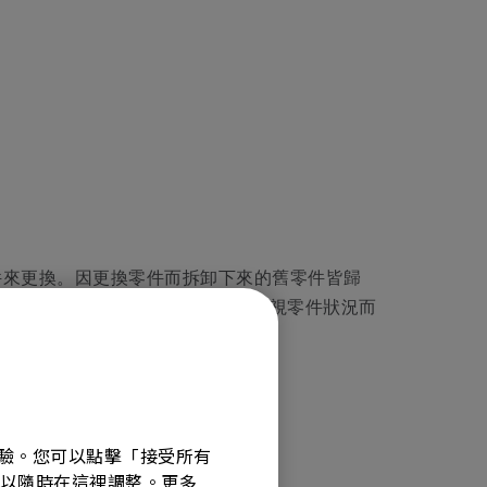
零件來更換。因更換零件而拆卸下來的舊零件皆歸
有別)，其中，零件費用 BenQ 會視零件狀況而
覽體驗。您可以點擊「接受所有
選項可以隨時在這裡調整。更多