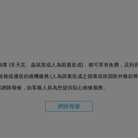
壞 (非天災、蟲鼠害或人為因素造成)，都可享有免費，且到府
規格或優規的備機服務.(人為因素造成之損壞或保固除外條款將
 或填寫網路報修，由客服人員為您提供貼心維修服務。
網路報修