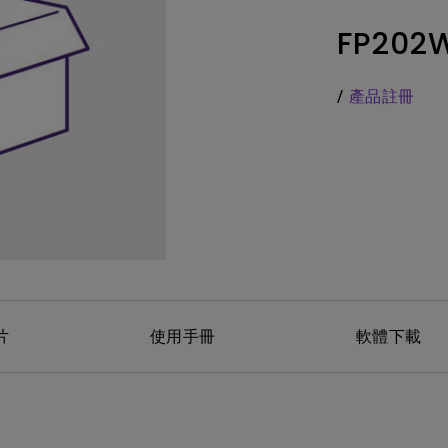
務
色域
LED
教育投影機
FP202
硬體校色
雷射
高爾夫投影機
支援腳架高低升降
內建AndroidTV
/
產品註冊
Nano Gloss 鏡面面板
有低延遲輸入
Nano Matte 霧面無反光面板
片
使用手冊
軟體下載