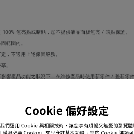
100% 無亮點或暗點，恕不提供液晶面板無亮 / 暗點保證。
保固範圍內。
訂定，不適用上述保固服務。
螢幕。
 於不影響產品功能之狀況下，在維修產品時使用新零件 / 整新
零件費用、維修人工費、運費、到府車馬費等等 (視不同產品線而
將收取檢測費 300 元。
Cookie 偏好設定
。我們運用 Cookie 與相關技術，讓您享有順暢又無憂的瀏
「僅限必要 Cookie」來只允許基本功能。您的 Cookie 