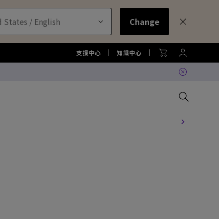
 States / English
Change
支援中心
知識中心
比較所有大型液晶
比較所有顯示器
比較所有投影機
比較所有智慧照明系列
配件
色準服務
機
大型液晶服務與周邊配件
螢幕周邊配件
尋找最適投影機
護眼檯燈周邊配件
TZY31 InstaShare 無線螢幕分
享器解決方案
機
大型液晶鑑賞據點
螢幕鑑賞據點
投影機鑑賞據點
智慧照明鑑賞據點
DVY32 4K 智慧視訊會議攝影機
如何挑選適合的壁掛架
2026 MA 忠於原色風格大賞
投影機周邊配件
延長保固購買