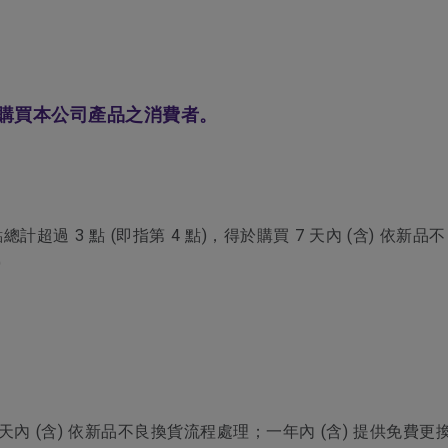
購買本公司產品之消費者。
計超過 3 點 (即指第 4 點)，得於購買 7 天內 (含) 依新
)
 天內 (含) 依新品不良換貨流程處理；一年內 (含) 提供免費