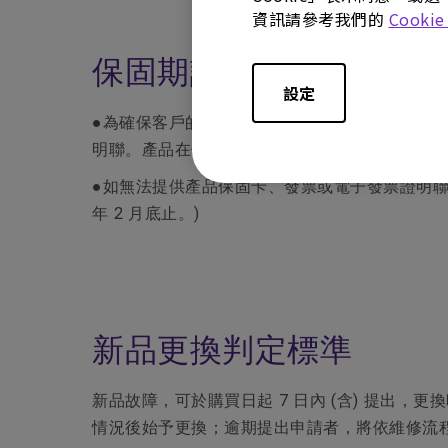
資訊請參考我們的
Cooki
保固期認定
設定
●為確保客戶的權益，請於購買時要求經銷商在
明聯。產品在保固期內有需要維修服務時，煩請
●如無法提供產品保固卡、發票或電子發票證明聯時，
年 2 月底止。)
新品更換判定標準
新品故障，可於購買日起 7 日內 (含) 提
情況後始予更換；逾期提出申請者，將依維修流