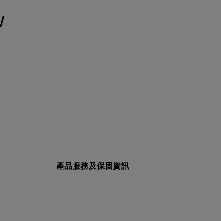
MT01 VESA 壁掛規格移動腳架
BenQ 獨家遊戲特調 APP
立即測驗：找出為你量身打造的
投影機距離試算
W
Mac外接螢幕
EZWrite 6 電子白板軟體
【選購入門教學】輕鬆避開廣告
延長保固購買
陷阱
InstaShare 2 無線投影軟體
產品服務及保固資訊