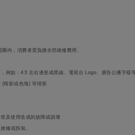
範圍內，消費者需負擔全部維修費用。
例如：4:3 左右邊形成黑線、電視台 Logo、廣告公播字樣
障 (暗影或色塊) 等情形
保管及使用造成的故障或損壞
人員維修或拆裝。