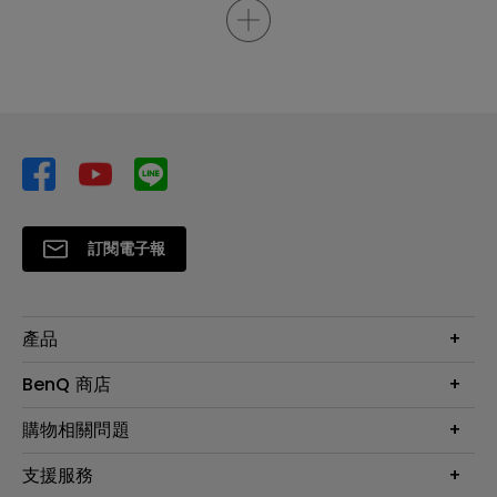
訂閱電子報
產品
大型液晶
BenQ 商店
顯示器
最新產品與活動
購物相關問題
投影機
鑑賞據點
智慧照明
第一次購物就上手
支援服務
尋找銷售據點