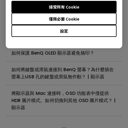
接受所有 Cookie
為什麼再玩同一個遊戲時沒有出現邊框或彈窗？
僅限必要 Cookie
如何針對特定遊戲清除 Smart Game Art 中的設
設定
定檔？
如何保護 BenQ OLED 顯示器避免烙印？
如何將鍵盤或滑鼠連接到 BenQ 螢幕？為什麼插在
螢幕上USB 孔的鍵盤或滑鼠無作動？ | 顯示器
將顯示器與 Mac 連接時，OSD 功能表中僅提供
HDR 圖片模式。如何切換到其他 OSD 圖片模式？ |
顯示器