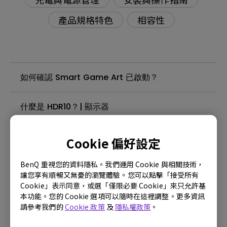
產品規格特色
相容性
如何確認 Smart Game Art 已啟動？
什麼是 HDR10？| 顯示器
Pixel Refresh 計時器是螢幕一開機就開始計算，還
Cookie 偏好設定
是要收到訊號才會啟動？
BenQ 重視您的資料隱私。我們運用 Cookie 與相關技術，
讓您享有順暢又無憂的瀏覽體驗。您可以點擊「接受所有
執行 Pixel Refresh 時可以直接關閉螢幕嗎？需要
Cookie」表示同意，或選「僅限必要 Cookie」來只允許基
等到結束才能重開嗎？
本功能。您的 Cookie 選項可以隨時在這裡調整。更多資訊
請參考我們的
Cookie 政策
及
隱私權政策
。
螢幕會在什麼時候自動執行 Pixel Refresh？