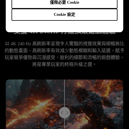
僅限必要 Cookie
Cookie 設定
支援 4K 240Hz 打造頂級遊戲體驗
以 4K 240 Hz 高刷新率呈現令人驚豔的視覺效果與順暢無比
的動態畫面，高刷新率有效減少動態模糊和輸入延遲，賦予
玩家競爭優勢與沉浸感受，銳利的細節和流暢的遊戲體驗，