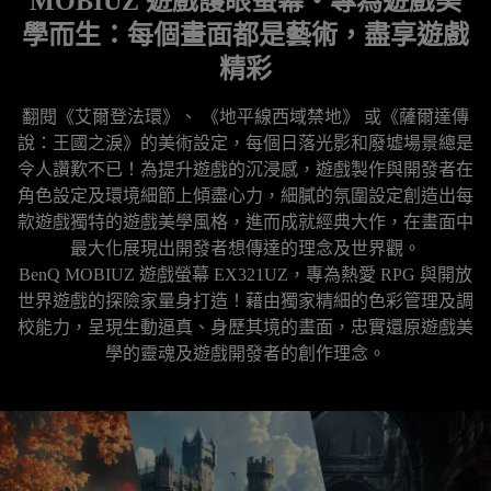
MOBIUZ 遊戲護眼螢幕・專為遊戲美
學而生：每個畫面都是藝術，盡享遊戲
精彩
翻閱《艾爾登法環》、 《地平線西域禁地》 或《薩爾達傳
說：王國之淚》的美術設定，每個日落光影和廢墟場景總是
令人讚歎不已！為提升遊戲的沉浸感，遊戲製作與開發者在
角色設定及環境細節上傾盡心力，細膩的氛圍設定創造出每
款遊戲獨特的遊戲美學風格，進而成就經典大作，在畫面中
最大化展現出開發者想傳達的理念及世界觀。

BenQ MOBIUZ 遊戲螢幕 EX321UZ，專為熱愛 RPG 與開放
世界遊戲的探險家量身打造！藉由獨家精細的色彩管理及調
校能力，呈現生動逼真、身歷其境的畫面，忠實還原遊戲美