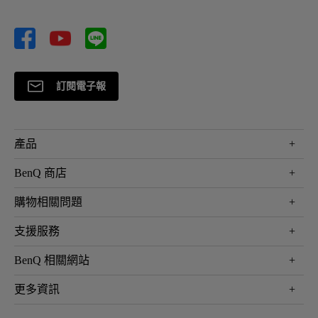
訂閱電子報
產品
大型液晶
BenQ 商店
顯示器
最新產品與活動
購物相關問題
投影機
鑑賞據點
智慧照明
第一次購物就上手
支援服務
尋找銷售據點
擴充底座
官網購物常見問題
會員綁定LINE教學
服務公告
BenQ 相關網站
專業拍物視訊鏡頭
延長保固購買
福利品專區
產品註冊
贈品兌換網站首頁
專業商用解決方案
更多資訊
保固條例
以健康為本的智慧教學
網路報修
關於明基