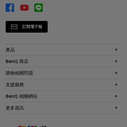
訂閱電子報
產品
大型液晶
BenQ 商店
顯示器
最新產品與活動
購物相關問題
投影機
鑑賞據點
智慧照明
第一次購物就上手
支援服務
尋找銷售據點
擴充底座
官網購物常見問題
會員綁定LINE教學
服務公告
BenQ 相關網站
專業拍物視訊鏡頭
延長保固購買
福利品專區
產品註冊
贈品兌換網站首頁
專業商用解決方案
更多資訊
保固條例
以健康為本的智慧教學
網路報修
關於明基
ZOWIE e-Sports 電競產品
手冊與軟體下載
永續發展