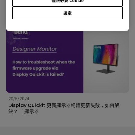
僅限必要 Cookie
如何解決電腦或筆電連接螢幕時沒有聲音出來?
設定
20/5/2024
Display Quickit 更新顯示器韌體更新失敗，如何解
決？ ｜顯示器