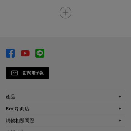
訂閱電子報
產品
大型液晶
BenQ 商店
顯示器
最新產品與活動
購物相關問題
投影機
鑑賞據點
智慧照明