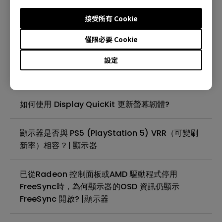
如何從BenQ Color Shuttle匯出設定值? | 顯示器
接受所有 Cookie
如何從BenQ Color Shuttle匯出設定值? | 顯示器
僅限必要 Cookie
設定
Display Quickit 更新顯示器韌體更新失敗，如何
解決？ ｜顯示器
如何使用 Display QuicKit 更新螢幕韌體?
顯示器是否與 PS5 (PlayStation 5) VRR（可變刷
新率）相容？| 顯示器
已從Radeon 控制面板或AMD 驅動程式停用
FreeSync時，為何顯示器的OSD 資訊仍顯示
FreeSync 開啟? |顯示器