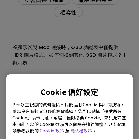
相容性
將顯示器與 Mac 連接時，OSD 功能表中僅提供
HDR 圖片模式。如何切換到其他 OSD 圖片模式？ |
顯示器
如何解決電腦或筆電連接螢幕時內建的喇叭沒有聲
音怎麼辦? | 顯示器
Cookie 偏好設定
BenQ 重視您的資料隱私。我們運用 Cookie 與相關技術，
什麼是 DisplayHDR 認證？| 顯示器
讓您享有順暢又無憂的瀏覽體驗。您可以點擊「接受所有
Cookie」表示同意，或選「僅限必要 Cookie」來只允許基
本功能。您的 Cookie 選項可以隨時在這裡調整。更多資訊
如何從BenQ Color Shuttle匯出設定值? | 顯示器
請參考我們的
Cookie 政策
及
隱私權政策
。