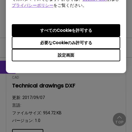
プライバシーポリシー
をご覧ください。
製品に戻る
すべてのCookieを許可する
必要なCookieのみ許可する
ユーザーマニュアル
設定画面
CAD
Technical drawings DXF
更新:
2017/09/07
言語:
ファイルサイズ:
954.72 KB
バージョン:
1.0
TOP