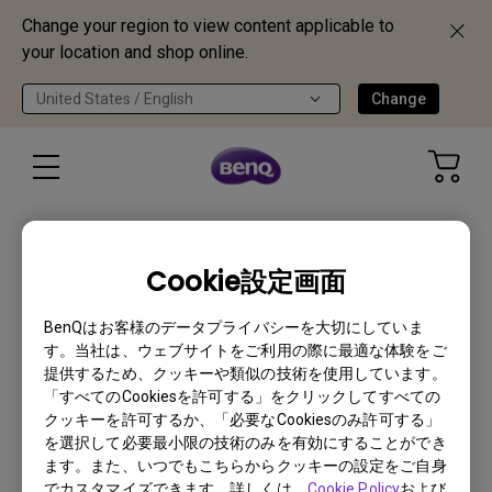
Change your region to view content applicable to
your location and shop online.
United States / English
Change
【注意喚起】ネットショッピング詐欺
および非正規取扱店での購入のご注意
Cookie設定画面
詳しくはこちら
BenQはお客様のデータプライバシーを大切にしていま
す。当社は、ウェブサイトをご利用の際に最適な体験をご
提供するため、クッキーや類似の技術を使用しています。
「すべてのCookiesを許可する」をクリックしてすべての
クッキーを許可するか、「必要なCookiesのみ許可する」
を選択して必要最小限の技術のみを有効にすることができ
TH671ST
ます。また、いつでもこちらからクッキーの設定をご自身
でカスタマイズできます。詳しくは、
Cookie Policy
および