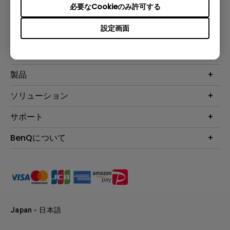
必要なCookieのみ許可する
設定画面
登録
製品
プロジェクター
ソリューション
液晶モニター
ビジネス向け
サポート
照明
教育機関向け
Webカメラ
サポート
BenQについて
知識ページ
ドッキングステーション
製品サポート情報
Eye-Care
BenQ会社情報
スピーカー
製品回収について
AQCOLOR
リーダーシップ
製品保守サービス終了のご案内
e-Sports
ニュース
保証規定
環境活動
正規取扱店情報
Japan - 日本語