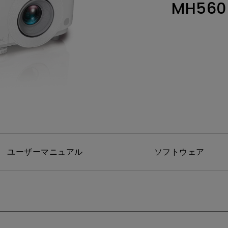
MH560
レーザー
165Hz
Android TV搭載
P3
ー｜MAシリー
低遅延
2.1ch 内蔵スピーカー
ユーザーマニュアル
ソフトウェア