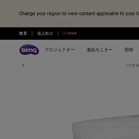
Change your region to view content applicable to your l
教育
法人向け
プロジェクター
液晶モニター
照明
【注意
全プロジェクター
全液晶モニター
全照明製品
スピーカー
電子黒板
Webカメラ
ドッキングステーション・USB
treVolo U
BenQ Board
ideaCam S1 Pro
DP1310
シリーズ
シリーズ
シリーズ
使用用途
使用用途
ideaCam S1 Plus
GR10
ゲーミングシリーズ
ホームモニター｜EW・GWシ
モニターライト｜ScreenBar
カジュアルゲーミングプ
写真編集向けモニ
リーズ
クター
リーズ
EnSpire
ホームシアターシリーズ
学習用ライト｜MindDuo
プロデザイナー向けモニター｜
ホームエンターテインメ
プログラミング
モバイルシリーズ
アイケア デスクライト｜WiT
Creative Proシリーズ
ロジェクター
アイケアモニタ
ピアノ向け照明｜PianoLight
ゲーミングモニター｜MOBIUZ
クリエイター向