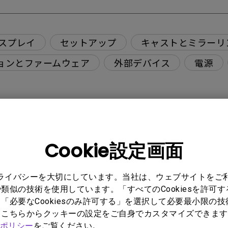
スプレイ
セットアップ
キャストとミラーリ
ョンとファームウェア
外部デバイス
電源
ていますか。
Cookie設定画面
すか？
プライバシーを大切にしています。当社は、ウェブサイトをご
像が表示されません。どうすれば修正できますか？
類似の技術を使用しています。「すべてのCookiesを許可
「必要なCookiesのみ許可する」を選択して必要最小限の
もこちらからクッキーの設定をご自身でカスタマイズできます
すか?
ポリシー
をご覧ください。