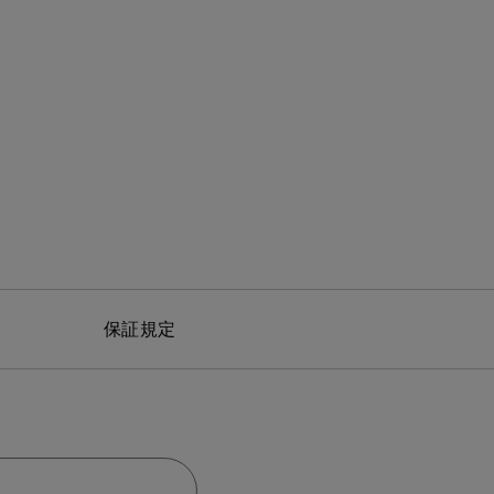
モニター新品再生品
照明製品新品再生品
保証規定