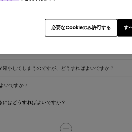
帯端末からケーブルや変換アダプターを利用してプロジェクターと接
必要なCookieのみ許可する
すべ
決策を教えてください。
続するのですか？
面が縮小してしまうのですが、どうすればよいですか？
ばよいですか？
新するにはどうすればよいですか？