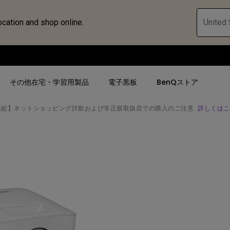
ocation and shop online.
United 
その他在宅・学習用製品
電子黒板
BenQストア
喚起】ネットショッピング詐欺および非正規取扱店での購入のご注意
詳しくはこ
ハブ
人気検索
人気検索
法人/教育関係の
モニター
ロジェ
ター｜SWシ
4K UHD (3840×2160)
4K UHD(3840x2160)
オフィス向け(ビ
モニター
短焦点
USB Type-C
教育向け
ントプ
向けモニター
手動縦／手動横台形補正
高さ調整可
ゴルフシュミレー
ー
LED
27~28インチ
空間演出用途
けモニターの選