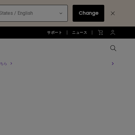
Change
States / English
サポート
ニュース
ちら
MacBookに最適な拡張方法
オフィス環境とDP1310
全プロジェクターを比較する
全液晶モニターを比較する
全照明製品を比較する
お客様
アーム
ジネス)
アーム
お子様の学びとtreVolo U
アクセサリー
法人向け
アクセサリー
生産終了モデル
アクセサリー
モニターライト診断
ター
プロジェクター新品再生品
ソフトウェア
照明に関する知識
esports | ZOWIE
オフィス環境とモニターライト