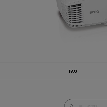
ノートPC向け照明｜LaptopBar
プログラミングモニター｜RD
び方
シリーズ
Mac向けモニタ
ズ
FAQ