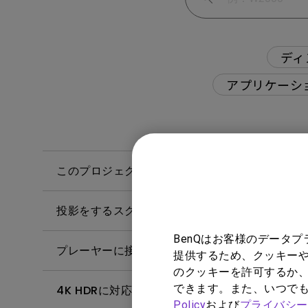
ディ
アプリケーシ
このプロジェクターは全ガラスのレンズを採用し
投影をするスクリーンはどのように選べばよいで
BenQはお客様のデータ
プレーヤーに接続していてもプロジェクターに映
提供するため、クッキーや
のクッキーを許可するか、
できます。また、いつで
4K HDRに対応した HDMIケーブルの規格は何で
Policy
および
プライバシー