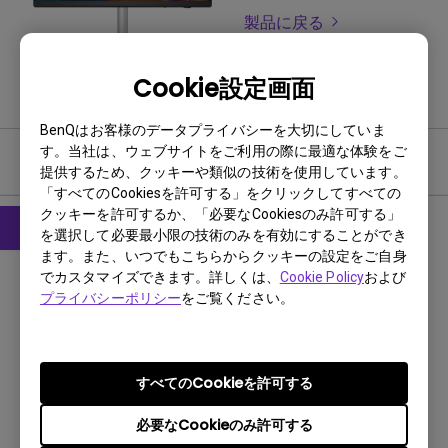
製品に戻る
Cookie設定画面
BenQはお客様のデータプライバシーを大切にしていま
す。当社は、ウェブサイトをご利用の際に最適な体験をご
ユーザーマニュアル
提供するため、クッキーや類似の技術を使用しています。
「すべてのCookiesを許可する」をクリックしてすべての
クッキーを許可するか、「必要なCookiesのみ許可する」
を選択して必要最小限の技術のみを有効にすることができ
ます。また、いつでもこちらからクッキーの設定をご自身
CAD
でカスタマイズできます。詳しくは、
Cookie Policy
および
Product Dimensions
プライバシーポリシー
をご覧ください。
更新:
2024/12/19
言語:
すべてのCookieを許可する
ファイルサイズ:
4.99 MB
バージョン:
V001
必要なCookieのみ許可する