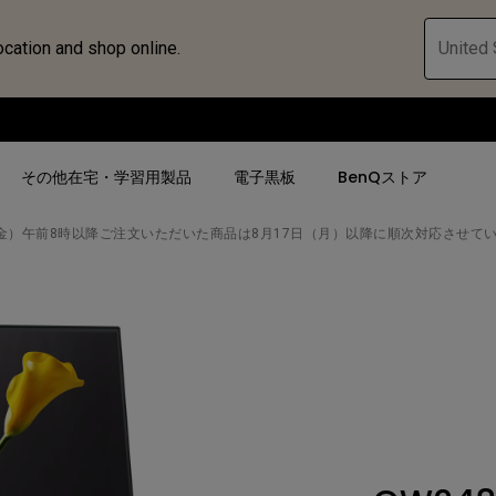
ocation and shop online.
United 
その他在宅・学習用製品
電子黒板
BenQストア
金）午前8時以降ご注文いただいた商品は8月17日（月）以降に順次対応させて
ハブ
人気検索
人気検索
法人/教育関係の
モニター
ロジェ
ター｜SWシ
4K UHD (3840×2160)
4K UHD(3840x2160)
オフィス向け(ビ
モニター
短焦点
USB Type-C
教育向け
ントプ
向けモニター
手動縦／手動横台形補正
高さ調整可
ゴルフシュミレー
ー
LED
27~28インチ
空間演出用途
けモニターの選