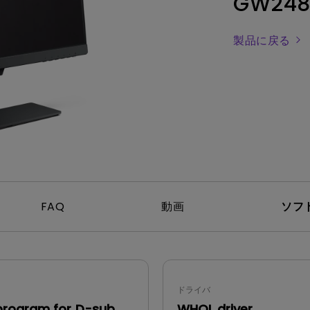
GW248
レーザー
165Hz
Android TV搭載
P3
ー｜MAシリー
製品に戻る
低遅延
2.1ch 内蔵スピーカー
FAQ
動画
ソフ
ドライバ
program for D-sub
WHQL driver