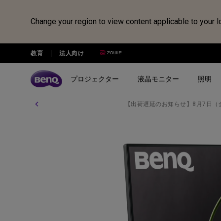
Change your region to view content applicable to your l
教育
法人向け
プロジェクター
液晶モニター
照明
【出荷遅延のお知らせ】8月7日（
全プロジェクター
全液晶モニター
全照明製品
スピーカー
電子黒板
Webカメラ
ドッキングステーション・USB
treVolo U
BenQ Board
ideaCam S1 Pro
DP1310
シリーズ
シリーズ
シリーズ
使用用途
使用用途
ideaCam S1 Plus
GR10
ゲーミングシリーズ
ホームモニター｜EW・GWシ
モニターライト｜ScreenBar
カジュアルゲーミングプ
写真編集向けモニ
リーズ
クター
リーズ
EnSpire
ホームシアターシリーズ
学習用ライト｜MindDuo
プロデザイナー向けモニター｜
ホームエンターテインメ
プログラミング
モバイルシリーズ
アイケア デスクライト｜WiT
Creative Proシリーズ
ロジェクター
アイケアモニタ
ピアノ向け照明｜PianoLight
ゲーミングモニター｜MOBIUZ
クリエイター向