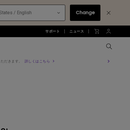
Change
States / English
サポート
ニュース
いただきます。
詳しくはこちら
MacBookに最適な拡張方法
オフィス環境とDP1310
全プロジェクターを比較する
全液晶モニターを比較する
全照明製品を比較する
お客様
アーム
ジネス)
アーム
お子様の学びとtreVolo U
アクセサリー
法人向け
アクセサリー
生産終了モデル
アクセサリー
モニターライト診断
ター
プロジェクター新品再生品
ソフトウェア
照明に関する知識
esports | ZOWIE
オフィス環境とモニターライト