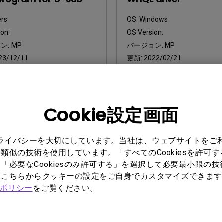
ers
OS:
Windows
on:
OS Version:
ン:
MP
バージョン:
MP
23/12/11
更新:
2022/02/21
サイズ:
8.14 KB
ファイルサイズ:
10.59 KB
ンロード
ダウンロード
Cookie設定画面
れかのソフトウェアを使用することにより、お客様は当社の
エンドユ
プライバシーを大切にしています。当社は、ウェブサイトをご
類似の技術を使用しています。「すべてのCookiesを許可
「必要なCookiesのみ許可する」を選択して必要最小限の
もこちらからクッキーの設定をご自身でカスタマイズできます
ポリシー
をご覧ください。