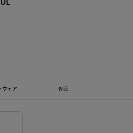
0L
モニター新品再生品
照明製品新品再生品
トウェア
保証