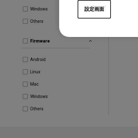
設定画面
Windows
Others
Firmware
Android
Linux
Mac
Windows
Others