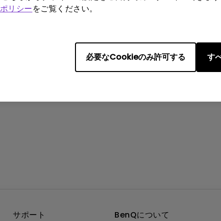
ポリシー
をご覧ください。
）
必要なCookieのみ許可する
すべ
サポート
BenQについて