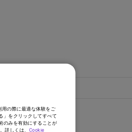
モニター新品再生品
照明製品新品再生品
保証
利用の際に最適な体験をご
する」をクリックしてすべて
技術のみを有効にすることが
。詳しくは、
Cookie