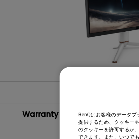
ノートPC向け照明｜LaptopBar
プログラミングモニター｜RD
び方
シリーズ
Mac向けモニタ
ズ
ユーザーマニュア
Warranty
BenQはお客様のデータ
提供するため、クッキーや
のクッキーを許可するか、
できます。また、いつで