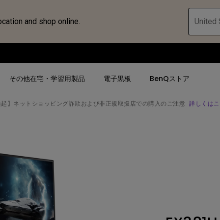
ocation and shop online.
United 
その他在宅・学習用製品
電子黒板
BenQストア
喚起】ネットショッピング詐欺および非正規取扱店での購入のご注意
詳しくはこ
ハブ
人気検索
人気検索
法人/教育関係の
モニター
ロジェ
ター｜SWシ
4K UHD (3840×2160)
4K UHD(3840x2160)
オフィス向け(ビ
モニター
短焦点
USB Type-C
教育向け
ントプ
向けモニター
手動縦／手動横台形補正
高さ調整可
ゴルフシュミレー
ー
LED
27~28インチ
空間演出用途
けモニターの選