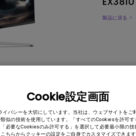
EX381U
レーザー
165Hz
Android TV搭載
P3
ー｜MAシリー
製品に戻る
低遅延
2.1ch 内蔵スピーカー
ル
FAQ
ソフトウェア
Cookie設定画面
プライバシーを大切にしています。当社は、ウェブサイトをご
類似の技術を使用しています。「すべてのCookiesを許可
「必要なCookiesのみ許可する」を選択して必要最小限の
もこちらからクッキーの設定をご自身でカスタマイズできます