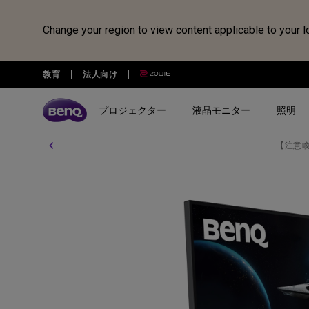
Change your region to view content applicable to your l
教育
法人向け
プロジェクター
液晶モニター
照明
【注意
全プロジェクター
全液晶モニター
全照明製品
スピーカー
電子黒板
Webカメラ
ドッキングステーション・USB
treVolo U
BenQ Board
ideaCam S1 Pro
DP1310
シリーズ
シリーズ
シリーズ
使用用途
使用用途
ideaCam S1 Plus
GR10
ゲーミングシリーズ
ホームモニター｜EW・GWシ
モニターライト｜ScreenBar
カジュアルゲーミングプ
写真編集向けモニ
リーズ
クター
リーズ
EnSpire
ホームシアターシリーズ
学習用ライト｜MindDuo
プロデザイナー向けモニター｜
ホームエンターテインメ
プログラミング
モバイルシリーズ
アイケア デスクライト｜WiT
Creative Proシリーズ
ロジェクター
アイケアモニタ
ピアノ向け照明｜PianoLight
ゲーミングモニター｜MOBIUZ
クリエイター向