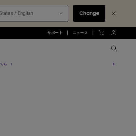
Change
States / English
サポート
ニュース
ちら
MacBookに最適な拡張方法
オフィス環境とDP1310
全プロジェクターを比較する
全液晶モニターを比較する
全照明製品を比較する
お客様
アーム
ジネス)
アーム
お子様の学びとtreVolo U
アクセサリー
法人向け
アクセサリー
生産終了モデル
アクセサリー
モニターライト診断
ター
プロジェクター新品再生品
ソフトウェア
照明に関する知識
esports | ZOWIE
オフィス環境とモニターライト