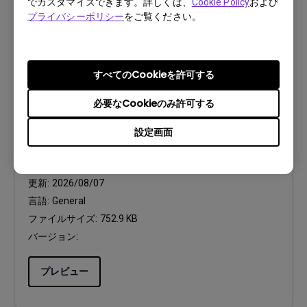
でカスタマイズできます。詳しくは、
Cookie Policy
および
プライバシーポリシー
をご覧ください。
バージョン:
プレビュー
すべてのCookieを許可する
必要なCookieのみ許可する
設定画面
ユーザーマニュアル
Regulatory Statements
更新:
2026/08/07
言語:
General
ファイルサイズ:
752.9 KB
バージョン:
プレビュー