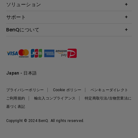
プロジェクター
ソリューション
液晶モニター
ビジネス向け
サポート
照明
教育機関向け
Webカメラ
サポート
BenQについて
知識ページ
ドッキングステーション
製品サポート情報
Eye-Care
BenQ会社情報
スピーカー
製品回収について
AQCOLOR
リーダーシップ
製品保守サービス終了のご案内
e-Sports
ニュース
保証規定
環境活動
正規取扱店情報
Japan - 日本語
プライバシーポリシー
Cookie ポリシー
ベンキューダイレクト
ご利用規約
輸出入コンプライアンス
特定商取引法/古物営業法に
基づく表記
Copyright © 2024 BenQ. All rights reserved.