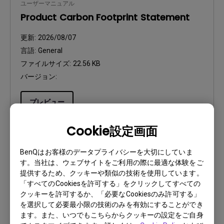
ユーザーマニュアル
Product Carbon Footprint Statement
更新:
2026/08/07
言語:
General
ファイルサイズ:
22.56 KB
バージョン:
プレビュー
Cookie設定画面
BenQはお客様のデータプライバシーを大切にしていま
す。当社は、ウェブサイトをご利用の際に最適な体験をご
ユーザーマニュアル
提供するため、クッキーや類似の技術を使用しています。
Quick Start Guide
「すべてのCookiesを許可する」をクリックしてすべての
クッキーを許可するか、「必要なCookiesのみ許可する」
更新:
2025/10/17
を選択して必要最小限の技術のみを有効にすることができ
言語:
General
ます。また、いつでもこちらからクッキーの設定をご自身
ファイルサイズ:
2.58 MB