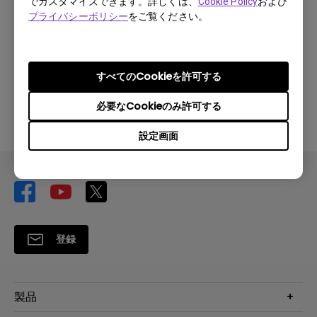
でカスタマイズできます。詳しくは、
Cookie Policy
および
プライバシーポリシー
をご覧ください。
ダウンロード
すべてのCookieを許可する
上記のいずれかのソフトウェアを使用することにより、
必要なCookieのみ許可する
お客様は当社の
エンドユーザー使用許諾契約の条項
に同
意したものとみなされます。
設定画面
登録
製品