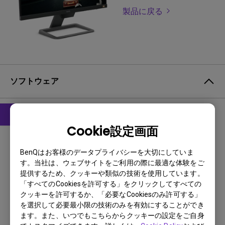
製品に戻る
ソフトウェア
Cookie設定画面
ドライバ
WHQL driver
BenQはお客様のデータプライバシーを大切にしていま
す。当社は、ウェブサイトをご利用の際に最適な体験をご
OS:
Windows
提供するため、クッキーや類似の技術を使用しています。
OS Version:
Window 7/8/10
「すべてのCookiesを許可する」をクリックしてすべての
バージョン:
MP
クッキーを許可するか、「必要なCookiesのみ許可する」
を選択して必要最小限の技術のみを有効にすることができ
更新:
2019/08/18
ます。また、いつでもこちらからクッキーの設定をご自身
ファイルサイズ:
9.12 KB