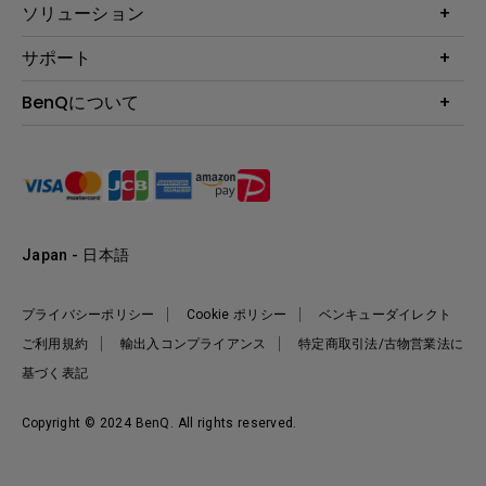
プロジェクター
ソリューション
液晶モニター
ビジネス向け
サポート
照明
教育機関向け
Webカメラ
サポート
BenQについて
知識ページ
ドッキングステーション
製品サポート情報
Eye-Care
BenQ会社情報
スピーカー
製品回収について
AQCOLOR
リーダーシップ
製品保守サービス終了のご案内
e-Sports
ニュース
保証規定
環境活動
正規取扱店情報
Japan - 日本語
プライバシーポリシー
Cookie ポリシー
ベンキューダイレクト
ご利用規約
輸出入コンプライアンス
特定商取引法/古物営業法に
基づく表記
Copyright © 2024 BenQ. All rights reserved.