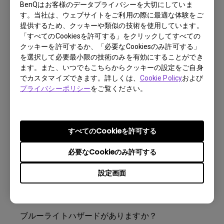
照明
BenQはお客様のデータプライバシーを大切にしていま
す。当社は、ウェブサイトをご利用の際に最適な体験をご
提供するため、クッキーや類似の技術を使用しています。
「すべてのCookiesを許可する」をクリックしてすべての
クッキーを許可するか、「必要なCookiesのみ許可する」
を選択して必要最小限の技術のみを有効にすることができ
照明製品に使用されるLEDの寿命はどのくらいです
ます。また、いつでもこちらからクッキーの設定をご自身
か？
でカスタマイズできます。詳しくは、
Cookie Policy
および
プライバシーポリシー
をご覧ください。
自動調光機能を使用 している際、照度も環境によ
って自動調整されますか？
すべてのCookieを許可する
LEDはちらつきますか？
必要なCookieのみ許可する
設定画面
照明製品に使用されるLEDの寿命はどのくらいです
か？
ブルーライトハザードがありますか？