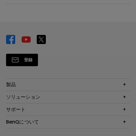
登録
製品
プロジェクター
ソリューション
液晶モニター
ビジネス向け
サポート
照明
教育機関向け
Webカメラ
サポート
BenQについて
知識ページ
ドッキングステーション
製品サポート情報
Eye-Care
BenQ会社情報