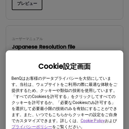
プレビュー
ユーザーマニュアル
Japanese Resolution file
更新:
2020/03/18
Cookie設定画面
言語:
Japanese
ファイルサイズ:
410.1 KB
BenQはお客様のデータプライバシーを大切にしていま
バージョン:
す。当社は、ウェブサイトをご利用の際に最適な体験をご
提供するため、クッキーや類似の技術を使用しています。
プレビュー
「すべてのCookiesを許可する」をクリックしてすべての
クッキーを許可するか、「必要なCookiesのみ許可する」
を選択して必要最小限の技術のみを有効にすることができ
ます。また、いつでもこちらからクッキーの設定をご自身
でカスタマイズできます。詳しくは、
Cookie Policy
および
プライバシーポリシー
をご覧ください。