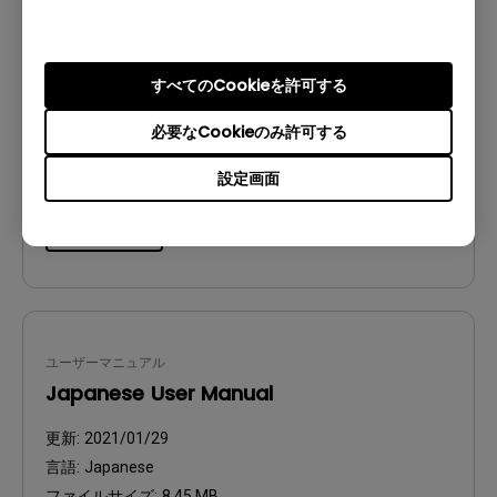
ユーザーマニュアル
Safety Warning and Notice
更新:
2020/03/16
すべてのCookieを許可する
言語:
Japanese
必要なCookieのみ許可する
ファイルサイズ:
228.38 KB
バージョン:
設定画面
プレビュー
ユーザーマニュアル
Japanese User Manual
更新:
2021/01/29
言語:
Japanese
ファイルサイズ:
8.45 MB