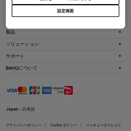
登録
設定画面
製品
プロジェクター
ソリューション
液晶モニター
ビジネス向け
サポート
照明
教育機関向け
Webカメラ
サポート
BenQについて
知識ページ
ドッキングステーション
製品サポート情報
Eye-Care
BenQ会社情報
スピーカー
製品回収について
AQCOLOR
リーダーシップ
製品保守サービス終了のご案内
e-Sports
ニュース
保証規定
環境活動
正規取扱店情報
Japan - 日本語
プライバシーポリシー
Cookie ポリシー
ベンキューダイレクト