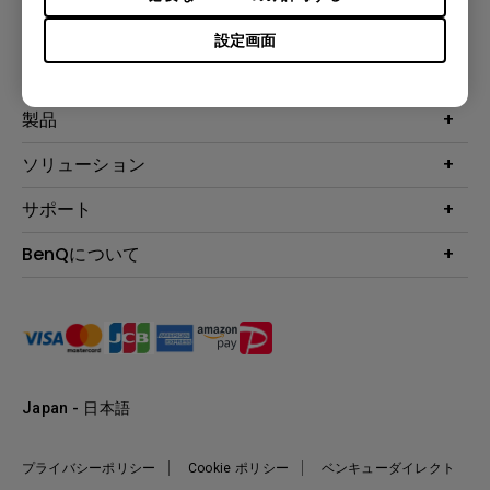
登録
設定画面
製品
プロジェクター
ソリューション
液晶モニター
ビジネス向け
サポート
照明
教育機関向け
Webカメラ
サポート
BenQについて
知識ページ
ドッキングステーション
製品サポート情報
Eye-Care
BenQ会社情報
スピーカー
製品回収について
AQCOLOR
リーダーシップ
製品保守サービス終了のご案内
e-Sports
ニュース
保証規定
環境活動
正規取扱店情報
Japan - 日本語
プライバシーポリシー
Cookie ポリシー
ベンキューダイレクト