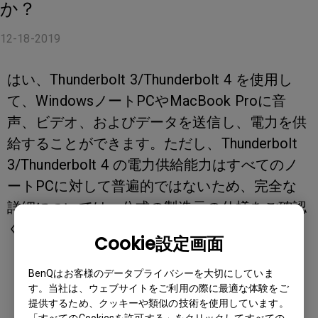
か？
12-18-2019
はい、Thunderbolt 3/Thunderbolt 4 を使用し
て、WindowsノートPCやMacBook Proに音
声、ビデオ、およびデータを送信し、電力を供
給することができます。ただし、Thunderbolt
3/Thunderbolt 4 の電力供給能力はすべてのノ
ートPCに対して普遍的ではないため、完全な
詳細については、公式の製造元の仕様をご確認
ください。
Cookie設定画面
BenQはお客様のデータプライバシーを大切にしていま
す。当社は、ウェブサイトをご利用の際に最適な体験をご
提供するため、クッキーや類似の技術を使用しています。
「すべてのCookiesを許可する」をクリックしてすべての