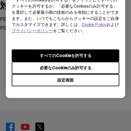
対象製品
クッキーを許可するか、「必要なCookiesのみ許可する」
を選択して必要最小限の技術のみを有効にすることができ
ます。また、いつでもこちらからクッキーの設定をご自身
PD2720U, PD2725U, PD2730S, PD2732U, PD3220U,
でカスタマイズできます。詳しくは、
Cookie Policy
および
PD3225U, PD3226G
プライバシーポリシー
をご覧ください。
すべてのCookieを許可する
この情報は有益でしたか？
必要なCookieのみ許可する
設定画面
はい
いいえ