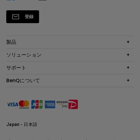
登録
製品
プロジェクター
ソリューション
液晶モニター
ビジネス向け
サポート
照明
教育機関向け
Webカメラ
サポート
BenQについて
知識ページ
ドッキングステーション
製品サポート情報
Eye-Care
BenQ会社情報
スピーカー
製品回収について
AQCOLOR
リーダーシップ
製品保守サービス終了のご案内
e-Sports
ニュース
保証規定
環境活動
正規取扱店情報
Japan - 日本語