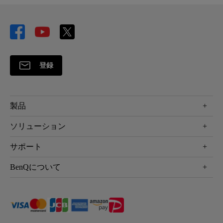
登録
製品
プロジェクター
ソリューション
液晶モニター
ビジネス向け
サポート
照明
教育機関向け
Webカメラ
サポート
BenQについて
知識ページ
ドッキングステーション
製品サポート情報
Eye-Care
BenQ会社情報
スピーカー
製品回収について
AQCOLOR
リーダーシップ
製品保守サービス終了のご案内
e-Sports
ニュース
保証規定