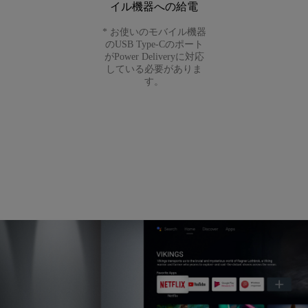
イル機器への給電
* お使いのモバイル機器
のUSB Type-Cのポート
がPower Deliveryに対応
している必要がありま
す。