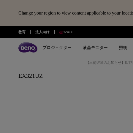
Change your region to view content applicable to your locati
教育
法人向け
プロジェクター
液晶モニター
照明
【出荷遅延のお知らせ】8月7
全プロジェクター
全液晶モニター
全照明製品
スピーカー
電子黒板
Webカメラ
ドッキングステーション・USBハ
EX321UZ
treVolo U
BenQ Board
ideaCam S1 Pro
DP1310
シリーズ
シリーズ
シリーズ
使用用途
使用用途
ideaCam S1 Plus
GR10
ゲーミングシリーズ
ホームモニター｜EW・GWシリ
モニターライト｜ScreenBar
カジュアルゲーミングプ
写真編集向けモニ
ーズ
クター
リーズ
EnSpire
ホームシアターシリーズ
学習用ライト｜MindDuo
プロデザイナー向けモニター｜
ホームエンターテインメ
プログラミング
モバイルシリーズ
アイケア デスクライト｜WiT
Creative Proシリーズ
ロジェクター
アイケアモニタ
ピアノ向け照明｜PianoLight
ゲーミングモニター｜MOBIUZ
クリエイター向