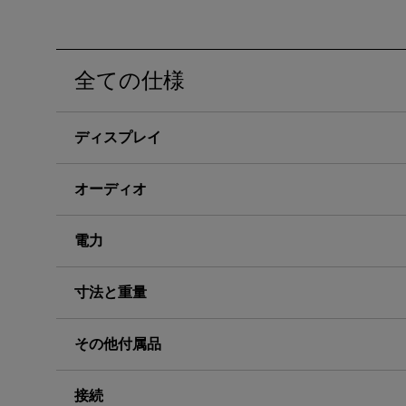
ノートPC向け照明｜LaptopBar
プログラミングモニター｜RD
び方
シリーズ
Mac向けモニタ
全ての仕様
ディスプレイ
オーディオ
電力
寸法と重量
その他付属品
接続