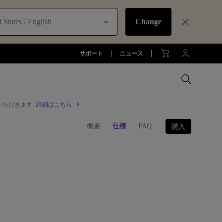
 States / English
Change
サポート
ニュース
いただきます
詳細はこちら
MacBookに最適な拡張方法
概要
仕様
FAQ
購入
オフィス環境とDP1310
お客様
アーム
全プロジェクターを比較する
全液晶モニターを比較する
全照明製品を比較する
ジネス)
アーム
お子様の学びとtreVolo U
アクセサリー
法人向け
アクセサリー
生産終了モデル
アクセサリー
モニターライト診断
ター
プロジェクター新品再生品
ソフトウェア
照明に関する知識
esports | ZOWIE
オフィス環境とモニターライト