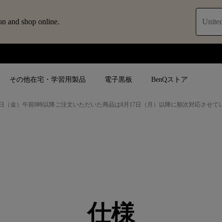
on and shop online.
United
その他在宅・学習用製品
電子黒板
BenQストア
日（金）午前8時以降ご注文いただいた商品は8月17日（月）以降に順次対応させて
ブ
人気検索
人気検索
法人/教育関係の
モニター
ロジェ
ター｜SWシ
4K UHD (3840×2160)
4K UHD(3840x2160)
オフィス向け(ビ
モニター
短焦点
USB Type-C
教育向け
ントプ
向けモニター
手動縦／手動横台形補正
高さ調整可
ゴルフシュミレー
ー
仕様
LED
27~28インチ
空間演出用途
けモニターの選