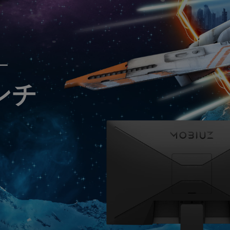
レーザー
165Hz
Android TV搭載
P3
ー｜MAシリーズ
低遅延
2.1ch 内蔵スピーカー
ー
インチ