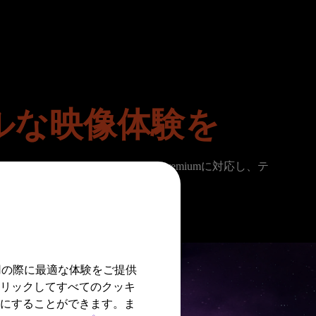
ルな映像体験を
s(MPRT)やFreeSync™ Premiumに対応し、テ
用の際に最適な体験をご提供
クリックしてすべてのクッキ
効にすることができます。ま