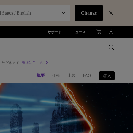
 States / English
Change
サポート
ニュース
いただきます
詳細はこちら
MacBookに最適な拡張方法
概要
仕様
比較
FAQ
購入
オフィス環境とDP1310
お客様
アーム
全プロジェクターを比較する
全液晶モニターを比較する
全照明製品を比較する
ジネス)
アーム
お子様の学びとtreVolo U
アクセサリー
法人向け
アクセサリー
生産終了モデル
アクセサリー
モニターライト診断
ター
プロジェクター新品再生品
ソフトウェア
照明に関する知識
esports | ZOWIE
オフィス環境とモニターライト