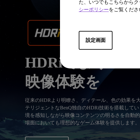
た、いつでもこちらからク
シーポリシー
をご覧くださ
設定画面
HDRiでよりス
映像体験を
従来のHDRより明瞭さ、ディテール、色の効果を
テリジェントなBenQ独自のHDRi技術を搭載して
境を感知しながら映像コンテンツの明るさを自動的
場面においても理想的なゲーム体験を提供します。