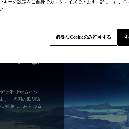
ッキーの設定をご自身でカスタマイズできます。詳しくは、
Co
い。
必要なCookieのみ許可する
す
マートな
大幅に強化するイン
います。周囲の照明環
に制御し、あらゆる