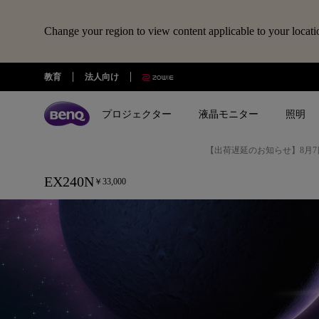
Change your region to view content applicable to your locati
EX240N
教育
法人向け
|
プロジェクター
液晶モニター
照明
23.8
イ
【出荷遅延のお知らせ】8月7
全プロジェクター
全液晶モニター
全照明製品
スピーカー
電子黒板
Webカメラ
ドッキングステーション・USBハ
EX240N
ン
￥33,000
treVolo U
BenQ Board
ideaCam S1 Pro
DP1310
シリーズ
シリーズ
シリーズ
使用用途
使用用途
ideaCam S1 Plus
GR10
チ
ゲーミングシリーズ
ホームモニター｜EW・GWシリ
モニターライト｜ScreenBar
カジュアルゲーミングプ
写真編集向けモニ
ーズ
クター
リーズ
EnSpire
FHD
ホームシアターシリーズ
学習用ライト｜MindDuo
プロデザイナー向けモニター｜
ホームエンターテインメ
プログラミング
VA
モバイルシリーズ
アイケア デスクライト｜WiT
Creative Proシリーズ
ロジェクター
アイケアモニタ
165Hz
ピアノ向け照明｜PianoLight
ゲーミングモニター｜MOBIUZ
クリエイター向