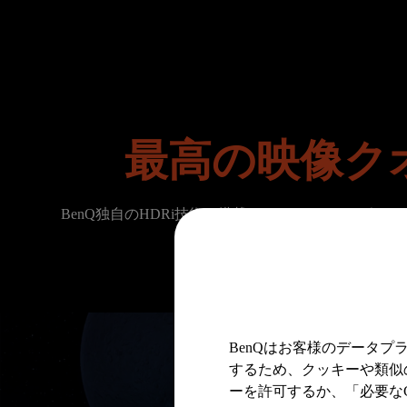
最高の映像ク
BenQ独自のHDRi技術と搭載したEX240Nは、ゲームの
BenQはお客様のデータ
するため、クッキーや類似の
ーを許可するか、「必要なC