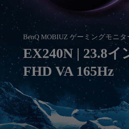
ノートPC向け照明｜LaptopBar
プログラミングモニター｜RD
び方
シリーズ
Mac向けモニタ
BenQ MOBIUZ ゲーミングモニタ
EX240N | 23.8
FHD VA 165Hz