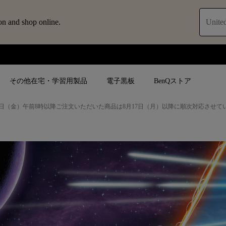
on and shop online.
United
その他在宅・学習用製品
電子黒板
BenQストア
日（金）午前8時以降ご注文いただいた商品は8月17日（月）以降に順次対応させて
ブ
人気検索
人気検索
法人/教育関係の
モニター
ロジェ
ター｜SWシ
4K UHD (3840×2160)
4K UHD(3840x2160)
オフィス向け(ビ
モニター
短焦点
USB Type-C
教育向け
ントプ
向けモニター
手動縦／手動横台形補正
高さ調整可
ゴルフシュミレー
ー
LED
27~28インチ
空間演出用途
けモニターの選