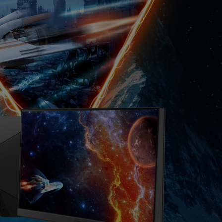
モニター新品再生品
照明製品新品再生品