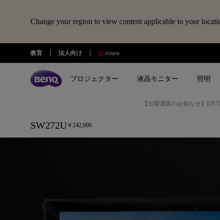
Change your region to view content applicable to your locati
SW272U/SW272U-
教育
法人向け
JP
プロジェクター
液晶モニター
照明
｜
【出荷遅延のお知らせ】8月7
AQCOLOR
全プロジェクター
全液晶モニター
全照明製品
スピーカー
電子黒板
Webカメラ
ドッキングステーション・USBハ
27
SW272U
￥242,000
treVolo U
BenQ Board
ideaCam S1 Pro
DP1310
シリーズ
シリーズ
シリーズ
使用用途
使用用途
イ
ideaCam S1 Plus
GR10
ゲーミングシリーズ
ホームモニター｜EW・GWシリ
モニターライト｜ScreenBar
カジュアルゲーミングプ
写真編集向けモニ
ーズ
クター
リーズ
ン
EnSpire
ホームシアターシリーズ
学習用ライト｜MindDuo
プロデザイナー向けモニター｜
ホームエンターテインメ
プログラミング
チ
モバイルシリーズ
アイケア デスクライト｜WiT
Creative Proシリーズ
ロジェクター
アイケアモニタ
Adobe
ピアノ向け照明｜PianoLight
ゲーミングモニター｜MOBIUZ
クリエイター向