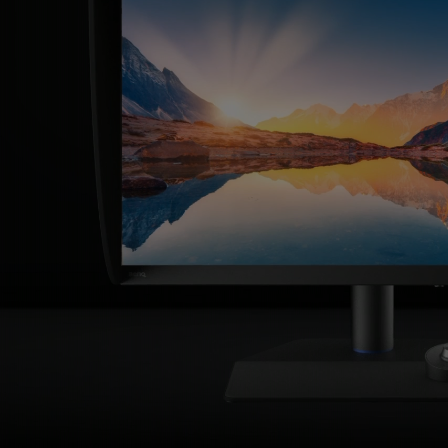
RGB
ノートPC向け照明｜LaptopBar
プログラミングモニター｜RD
び方
シリーズ
99%
Mac向けモニタ
対
応
USB
Type-
C
搭
載
写
真･