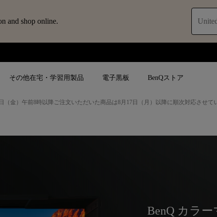
on and shop online.
United
その他在宅・学習用製品
電子黒板
BenQストア
日（金）午前8時以降ご注文いただいた商品は8月17日（月）以降に順次対応させて
ブ
人気検索
人気検索
法人/教育関係の
モニター
ロジェ
ター｜SWシ
4K UHD (3840×2160)
4K UHD(3840x2160)
オフィス向け(ビ
モニター
短焦点
USB Type-C
教育向け
ントプ
向けモニター
手動縦／手動横台形補正
高さ調整可
ゴルフシュミレー
ー
LED
27~28インチ
空間演出用途
BenQ カ
けモニターの選