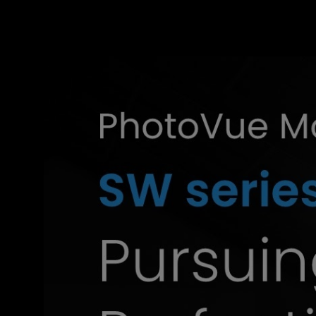
動
画
編
集
向
け
4K
カ
ラ
ー