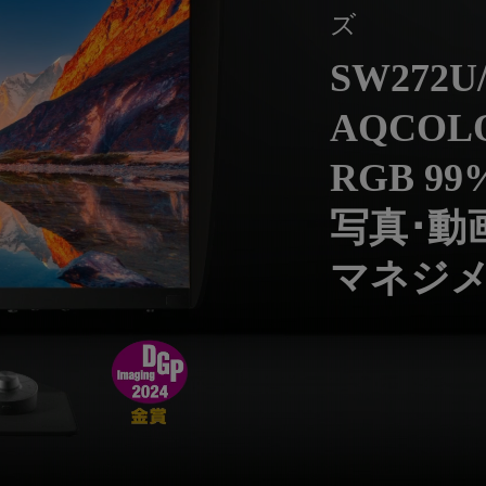
レーザー
165Hz
ズ
Android TV搭載
P3
ー｜MAシリーズ
SW272U
低遅延
2.1ch 内蔵スピーカー
AQCOLO
RGB 99
写真･動
マネジ