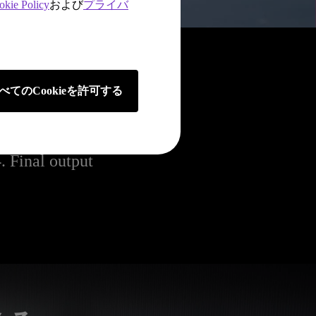
okie Policy
および
プライバ
べてのCookieを許可する
. Final output