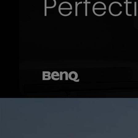
マ
ネ
ジ
メ
ン
ト
モ
ニ
タ
ー