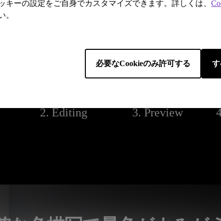
ッキーの設定をご自身でカスタマイズできます。詳しくは、
Co
い。
必要なCookieのみ許可する
す
2. Editing
3. Preview
4