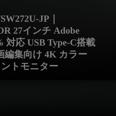
モニター新品再生品
照明製品新品再生品
/SW272U-JP｜
R 27インチ Adobe
% 対応 USB Type-C搭載
画編集向け 4K カラー
メントモニター