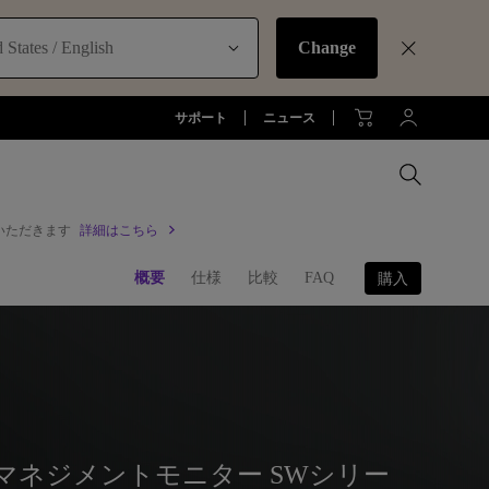
 States / English
Change
サポート
ニュース
いただきます
詳細はこちら
MacBookに最適な拡張方法
概要
仕様
比較
FAQ
購入
オフィス環境とDP1310
お客様
アーム
全プロジェクターを比較する
全液晶モニターを比較する
全照明製品を比較する
ジネス)
アーム
お子様の学びとtreVolo U
アクセサリー
法人向け
アクセサリー
生産終了モデル
アクセサリー
モニターライト診断
ター
プロジェクター新品再生品
ソフトウェア
照明に関する知識
ラーマネジメントモニター SWシリー
esports | ZOWIE
オフィス環境とモニターライト