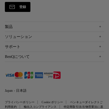
登録
製品
プロジェクター
ソリューション
液晶モニター
ビジネス向け
サポート
照明
教育機関向け
Webカメラ
サポート
BenQについて
知識ページ
ドッキングステーション
製品サポート情報
Eye-Care
BenQ会社情報
スピーカー
製品回収について
AQCOLOR
リーダーシップ
製品保守サービス終了のご案内
e-Sports
ニュース
保証規定
環境活動
正規取扱店情報
Japan - 日本語
プライバシーポリシー
Cookie ポリシー
ベンキューダイレクトご
利用規約
輸出入コンプライアンス
特定商取引法/古物営業法に基