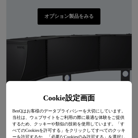
オプション製品をみる
Cookie設定画面
BenQはお客様のデータプライバシーを大切にしています。
当社は、ウェブサイトをご利用の際に最適な体験をご提供
サポート
するため、クッキーや類似の技術を使用しています。「す
目に優しいBenQのアイケア技術
べてのCookiesを許可する」をクリックしてすべてのクッキ
ーを許可するか、「必要なCookiesのみ許可する」を選択し