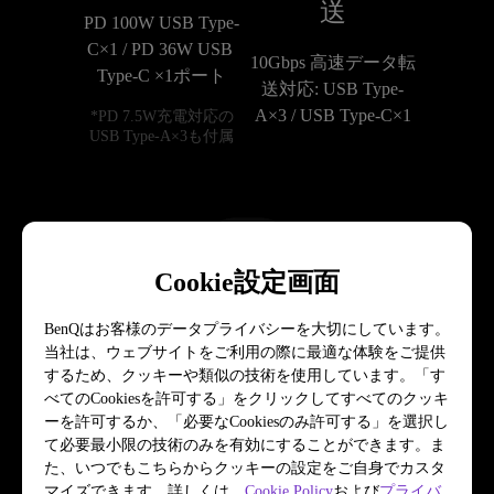
送
PD 100W USB Type-
C×1 / PD 36W USB 
10Gbps 高速データ転
Type-C ×1ポート
送対応: USB Type-
A×3 / USB Type-C×1
*PD 7.5W充電対応の
USB Type-A×3も付属
Cookie設定画面
BenQはお客様のデータプライバシーを大切にしています。
高い拡張性
当社は、ウェブサイトをご利用の際に最適な体験をご提供
するため、クッキーや類似の技術を使用しています。「す
背面にLANポート、
べてのCookiesを許可する」をクリックしてすべてのクッキ
前面にヘッドフォン
ーを許可するか、「必要なCookiesのみ許可する」を選択し
て必要最小限の技術のみを有効にすることができます。ま
ジャックを搭載
た、いつでもこちらからクッキーの設定をご自身でカスタ
マイズできます。詳しくは、
Cookie Policy
および
プライバ