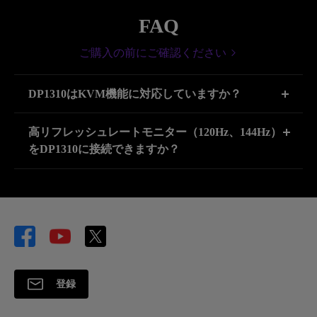
FAQ
ご購入の前にご確認ください
DP1310はKVM機能に対応していますか？
DP1310のハイブリッド接続はUSB Type-C INと
高リフレッシュレートモニター（120Hz、144Hz）
HDMI2.1 INからの映像ソースをメイン画面
をDP1310に接続できますか？
（OUT1）へ切り替えて出力することができます。
KVM機能は搭載されていません。接続した２台の
USB Type-C INの最大リフレッシュレートは60Hzで
デバイスで１台のマウスやキーボード、音声出力を
す。HDMI2.1 IN・OUTを使用することで最大
などを切り替えて使用したい場合、以下のオプショ
4K120Hz / 8K 60Hz の高リフレッシュレートで出力
ンを参考にしてください。Mac MiniやMacBook、
を行うことができます。映像を出力したいデバイス
iPadを使用している場合、ユニバーサルコントロー
をDP1310のHDMI 2.1 INポートに接続します。高リ
ル機能を使用する。切り替えに対応したレシーバー
フレッシュレートのモニターをHDMI 2.1 OUT 1に
やソフトウェアが利用可能な周辺機器を使用する。
接続します。フロントパネルにあるグリーンのボタ
登録
DP1310のハイブリッド接続はUSB Type-C INと
ンを押し、LEDインゲジータを緑色にします。
HDMI2.1 INからの映像ソースをメイン画面