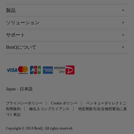
USB Type-C INの最大リフレッシュレートは60Hzで
（OUT1）へ切り替えて出力することができます。
す。HDMI2.1 IN・OUTを使用することで最大
製品
KVM機能は搭載されていません。接続した２台の
4K120Hz / 8K 60Hz の高リフレッシュレートで出力
プロジェクター
デバイスで１台のマウスやキーボード、音声出力を
ソリューション
を行うことができます。
液晶モニター
などを切り替えて使用したい場合、以下のオプショ
映像を出力したいデバイスをDP1310のHDMI 2.1
ビジネス向け
サポート
ンを参考にしてください。
照明
INポートに接続します。
教育機関向け
Mac MiniやMacBook、iPadを使用している場合、
Webカメラ
サポート
高リフレッシュレートのモニターをHDMI 2.1
BenQについて
知識ページ
ユニバーサルコントロール機能を使用する。
OUT 1に接続します。
ドッキングステーション
製品サポート情報
Eye-Care
BenQ会社情報
切り替えに対応したレシーバーやソフトウェア
フロントパネルにあるグリーンのボタンを押
スピーカー
製品回収について
AQCOLOR
リーダーシップ
が利用可能な周辺機器を使用する。
し、LEDインゲジータを緑色にします。
製品保守サービス終了のご案内
e-Sports
ニュース
保証規定
環境活動
正規取扱店情報
Japan - 日本語
プライバシーポリシー
Cookie ポリシー
ベンキューダイレクトご
利用規約
輸出入コンプライアンス
特定商取引法/古物営業法に基
づく表記
Copyright © 2024 BenQ. All rights reserved.