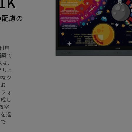
1K
の配慮の
を利用
構築で
Kは、
ソリュ
的なク
てお
トフォ
育成し
教室
験を達
イで