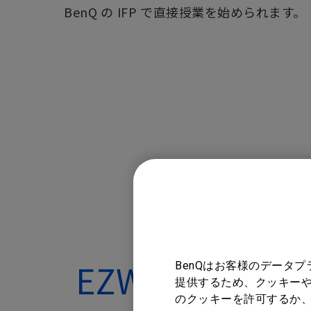
BenQ の IFP で直接授業を始められます。
EZWrite 5
BenQはお客様のデータ
提供するため、クッキーや
のクッキーを許可するか、