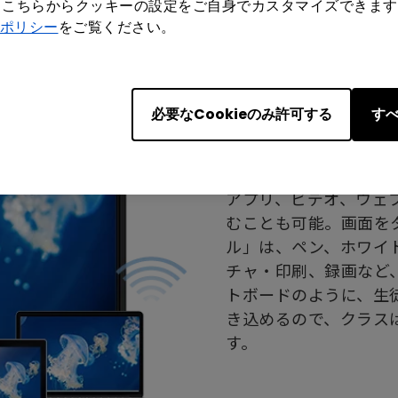
ができる
もこちらからクッキーの設定をご自身でカスタマイズできます
ポリシー
をご覧ください。
必要なCookieのみ許可する
すべ
アプリ、ビデオ、ウェ
むことも可能。画面を
ル」は、ペン、ホワイ
チャ・印刷、録画など
トボードのように、生
き込めるので、クラス
す。