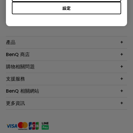
設定
訂閱電子報
產品
大型液晶
BenQ 商店
顯示器
最新產品與活動
購物相關問題
投影機
鑑賞據點
智慧照明
第一次購物就上手
支援服務
尋找銷售據點
擴充底座
官網購物常見問題
會員綁定LINE教學
服務公告
BenQ 相關網站
專業拍物視訊鏡頭
延長保固購買
福利品專區
產品註冊
贈品兌換網站首頁
專業商用解決方案
更多資訊
保固條例
以健康為本的智慧教學
網路報修
關於明基
ZOWIE e-Sports 電競產品
手冊與軟體下載
永續發展
BenQ 大娛樂家
產品常見問題
產品碳足跡報告