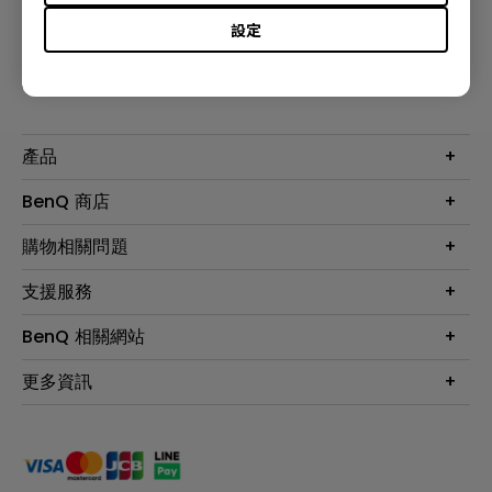
設定
訂閱電子報
產品
大型液晶
BenQ 商店
顯示器
最新產品與活動
購物相關問題
投影機
鑑賞據點
智慧照明
第一次購物就上手
支援服務
尋找銷售據點
擴充底座
官網購物常見問題
會員綁定LINE教學
服務公告
BenQ 相關網站
專業拍物視訊鏡頭
延長保固購買
福利品專區
產品註冊
贈品兌換網站首頁
專業商用解決方案
更多資訊
保固條例
以健康為本的智慧教學
網路報修
關於明基
ZOWIE e-Sports 電競產品
手冊與軟體下載
永續發展
BenQ 大娛樂家
產品常見問題
產品碳足跡報告