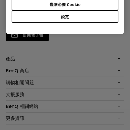
僅限必要 Cookie
設定
訂閱電子報
產品
大型液晶
BenQ 商店
顯示器
最新產品與活動
購物相關問題
投影機
鑑賞據點
智慧照明
第一次購物就上手
支援服務
尋找銷售據點
擴充底座
官網購物常見問題
會員綁定LINE教學
服務公告
BenQ 相關網站
專業拍物視訊鏡頭
延長保固購買
福利品專區
產品註冊
贈品兌換網站首頁
專業商用解決方案
更多資訊
保固條例
以健康為本的智慧教學
網路報修
關於明基