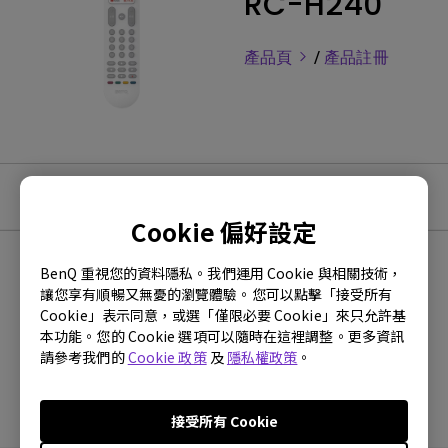
RC-H240
產品頁
/
產品註冊
教學影片
Cookie 偏好設定
BenQ 重視您的資料隱私。我們運用 Cookie 與相關技術，
最新
0 個結果
讓您享有順暢又無憂的瀏覽體驗。您可以點擊「接受所有
Cookie」表示同意，或選「僅限必要 Cookie」來只允許基
本功能。您的 Cookie 選項可以隨時在這裡調整。更多資訊
請參考我們的
Cookie 政策
及
隱私權政策
。
沒有常見問題的影片
接受所有 Cookie