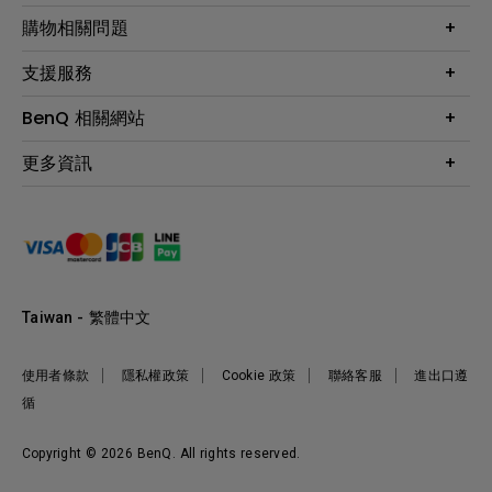
顯示器
最新產品與活動
購物相關問題
投影機
鑑賞據點
智慧照明
第一次購物就上手
支援服務
尋找銷售據點
擴充底座
官網購物常見問題
會員綁定LINE教學
服務公告
BenQ 相關網站
專業拍物視訊鏡頭
延長保固購買
福利品專區
產品註冊
贈品兌換網站首頁
專業商用解決方案
更多資訊
保固條例
以健康為本的智慧教學
網路報修
關於明基
ZOWIE e-Sports 電競產品
手冊與軟體下載
永續發展
BenQ 大娛樂家
產品常見問題
產品碳足跡報告
BenQ 劇樂部
人才招募
職場精神保護區
Taiwan - 繁體中文
明基基金會
最新優惠活動與新聞
使用者條款
隱私權政策
Cookie 政策
聯絡客服
進出口遵
循
Copyright © 2026 BenQ. All rights reserved.