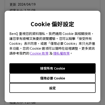
更新:
2024/04/19
檔案大小:
1.21 GB
Cookie 偏好設定
下載
BenQ 重視您的資料隱私。我們運用 Cookie 與相關技術，
讓您享有順暢又無憂的瀏覽體驗。您可以點擊「接受所有
Cookie」表示同意，或選「僅限必要 Cookie」來只允許基
本功能。您的 Cookie 選項可以隨時在這裡調整。更多資訊
韌體
請參考我們的
Cookie 政策
及
隱私權政策
。
E-730系列導入Service Firmware
(v3.03023)通知 - 解決Hami Video於2160p
的訊號源下會有綠屏問題
接受所有 Cookie
僅限必要 Cookie
OS:
Android
OS Version:
設定
版本:
v3.03023
更新:
2024/02/06
檔案大小:
1.21 GB